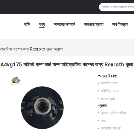
বাড়ি
পণ্য
আমাদের সম্পর্কে
কারখানা ভ্রমণ
মান নিয়ন্ত্রণ
্রোলিক পাম্পের জন্য Rexroth খুচরা যন্ত্রাংশ
A4vg175 পাইলট পাম্প চার্জ পাম্প হাইড্রোলিক পাম্পের জন্য Rexroth খুচরা যন
পণ্যের বিবরণ:
উৎপত্তি স্থল:
পরিচিতিমুলক নাম:
মডেল নম্বার:
প্রদান:
ন্যূনতম চাহিদার পরিমাণ:
মূল্য:
প্যাকেজিং বিবরণ: