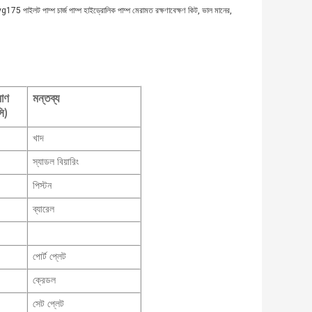
vg175 পাইলট পাম্প চার্জ পাম্প হাইড্রোলিক পাম্প মেরামত রক্ষণাবেক্ষণ কিট, ভাল মানের,
মাণ
মন্তব্য
ি)
খাদ
স্যাডল বিয়ারিং
পিস্টন
ব্যারেল
পোর্ট প্লেট
ক্রেডল
সেট প্লেট