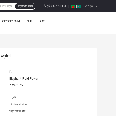
উদ্ধৃতির জন্য আবেদন
অনুসন্ধান করুন
|
Bengali
যোগাযোগ করুন
খবর
কেস
্ত্রাংশ
চীন
Elephant Fluid Power
A4VG175
1 সেট
আলোচনা সাপেক্ষে
শক্ত কাগজ বাক্স