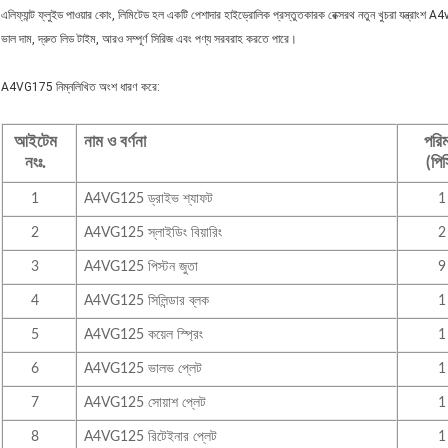
এলিফ্যান্ট ফ্লুইড পাওয়ার কোং, লিমিটেড হল একটি পেশাদার হাইড্রোলিক প্রস্তুতকারক রেক্সরথ নতুন খুচরা যন্ত্রাংশ A4
ভাল দাম, দ্রুত লিড টাইম, আরও সম্পূর্ণ সিরিজ এবং পণ্য সরবরাহ করতে পারে।
A4VG175 নিম্নলিখিত অংশ ধারণ করে:
আইটেম
নাম ও বর্ণনা
পরি
নংঃ.
(পিস
1
A4VG125 ড্রাইভ শ্যাফট
1
2
A4VG125 স্লাইডিং বিয়ারিং
2
3
A4VG125 পিস্টন জুতা
9
4
A4VG125 সিলিন্ডার ব্লক
1
5
A4VG125 কয়েল স্প্রিং
1
6
A4VG125 ভালভ প্লেট
1
7
A4VG125 সোয়াশ প্লেট
1
8
A4VG125 রিটেইনার প্লেট
1