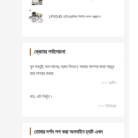
LPVD45 হাইড্রোলিক পিস্টন পাম্প যন্ত্রাংশ
ক্রেতার পর্যালোচনা
খুব সন্তুষ্ট, ভাল মানের, দ্রুত বিতরণ, আমার পাম্পের জন্য প্রচুর
ব্যয় সাশ্রয় করছে
—— মার্টিন
বাহ, এটা নিখুঁত।
—— ফিলিপ্পো
তোমার দর্শন লগ করা অনলাইন চ্যাট এখন