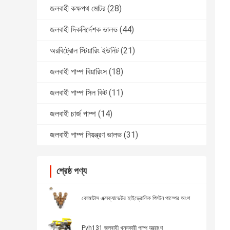
জলবাহী কক্ষপথ মোটর
(28)
জলবাহী দিকনির্দেশক ভালভ
(44)
অরবিট্রোল স্টিয়ারিং ইউনিট
(21)
জলবাহী পাম্প বিয়ারিংস
(18)
জলবাহী পাম্প সিল কিট
(11)
জলবাহী চার্জ পাম্প
(14)
জলবাহী পাম্প নিয়ন্ত্রণ ভালভ
(31)
শ্রেষ্ঠ পণ্য
কোমাটাস এক্সক্যাভেটর হাইড্রোলিক পিস্টন পাম্পের অংশ
Pvh131 জলবাহী খননকারী পাম্প যন্ত্রাংশ