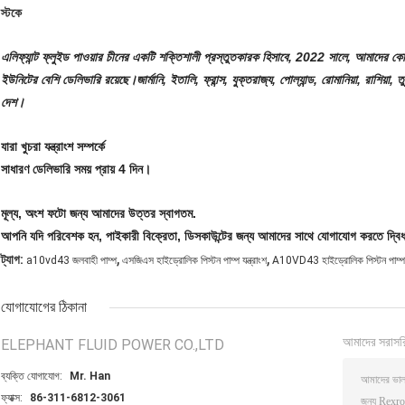
স্টকে
এলিফ্যান্ট ফ্লুইড পাওয়ার চীনের একটি শক্তিশালী প্রস্তুতকারক হিসাবে, 2022 সালে, আমাদের
ইউনিটের বেশি ডেলিভারি রয়েছে।জার্মানি, ইতালি, ফ্রান্স, যুক্তরাজ্য, পোল্যান্ড, রোমানিয়া, রাশিয়া
দেশ।
যারা খুচরা যন্ত্রাংশ সম্পর্কে
সাধারণ ডেলিভারি সময় প্রায় 4 দিন।
মূল্য, অংশ ফটো জন্য আমাদের উত্তর স্বাগতম.
আপনি যদি পরিবেশক হন, পাইকারী বিক্রেতা, ডিসকাউন্টের জন্য আমাদের সাথে যোগাযোগ করতে দ্বিধ
,
,
ট্যাগ:
a10vd43 জলবাহী পাম্প
এসজিএস হাইড্রোলিক পিস্টন পাম্প যন্ত্রাংশ
A10VD43 হাইড্রোলিক পিস্টন পাম্প যন
যোগাযোগের ঠিকানা
আমাদের সরাসর
ELEPHANT FLUID POWER CO.,LTD
ব্যক্তি যোগাযোগ:
Mr. Han
ফ্যাক্স:
86-311-6812-3061