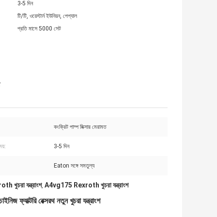
3-5 দিন
টি/টি, ওয়েস্টার্ন ইউনিয়ন, পেপ্যাল
প্রতি মাসে 5000 সেট
কংক্রিট পাম্প মিক্সার মেরামত
য়:
3-5 দিন
Eaton সঙ্গে সমতুল্য
th খুচরা যন্ত্রাংশ
A4vg175 Rexroth খুচরা যন্ত্রাংশ
,
জ ফ্যাক্টরি রেক্সরথ নতুন খুচরা যন্ত্রাংশ