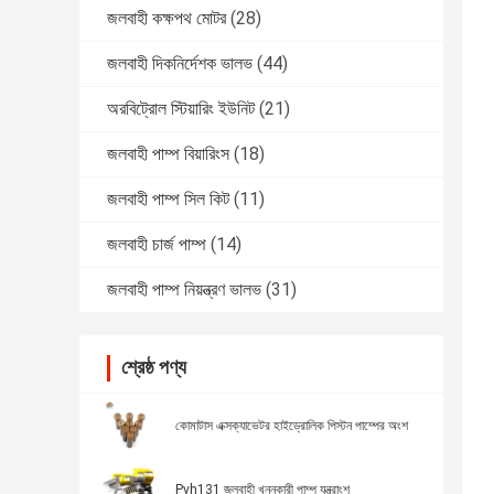
জলবাহী কক্ষপথ মোটর
(28)
জলবাহী দিকনির্দেশক ভালভ
(44)
অরবিট্রোল স্টিয়ারিং ইউনিট
(21)
জলবাহী পাম্প বিয়ারিংস
(18)
জলবাহী পাম্প সিল কিট
(11)
জলবাহী চার্জ পাম্প
(14)
জলবাহী পাম্প নিয়ন্ত্রণ ভালভ
(31)
শ্রেষ্ঠ পণ্য
কোমাটাস এক্সক্যাভেটর হাইড্রোলিক পিস্টন পাম্পের অংশ
Pvh131 জলবাহী খননকারী পাম্প যন্ত্রাংশ