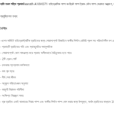
হাতি তরল শক্তি প্রদান
Rexroth A10VO71 হাইড্রোলিক পাম্প কংক্রিট পাম্প ট্রাক বেটন পাম্প মেরামত যন্ত্রাংশ, মূল
প্রযুক্তিগত তথ্য:
বৈশিষ্ট্য
-
ওপেন সার্কিটে হাইড্রোস্ট্যাটিক ড্রাইভের জন্য সোয়াশপ্লেট ডিজাইনে অক্ষীয় পিস্টন রোটারি গ্রুপ সহ পরিবর্তনশীল বশ রে
- প্রবাহটি ড্রাইভের গতি এবং স্থানচ্যুতির সমানুপাতিক
- সোয়াশপ্লেট কোণ সামঞ্জস্য করে প্রবাহ অসীমভাবে বৈচিত্র্যময় হতে পারে
- 2টি ড্রেন পোর্ট
- চমৎকার স্তন্যপান কর্মক্ষমতা
- কম শব্দ স্তর
- দীর্ঘ সেবা জীবন
- অনুকূল শক্তি/ওজন অনুপাত
- বহুমুখী নিয়ামক পরিসীমা
- সংক্ষিপ্ত নিয়ন্ত্রণ সময়
- থ্রু ড্রাইভ একই আকারের গিয়ার পাম্প এবং অক্ষীয় পিস্টন পাম্প যোগ করার জন্য উপযুক্ত, অর্থাৎ ড্রাইভের মাধ্যম