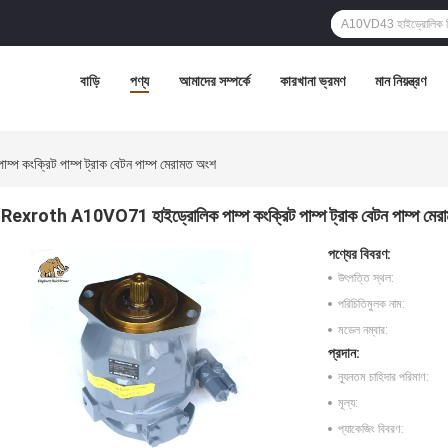
বাড়ি
পণ্য
আমাদের সম্পর্কে
কারখানা ভ্রমণ
মান নিয়ন্ত্রণ
কংক্রিট পাম্প ট্রাক বেটন পাম্প মেরামত অংশ
Rexroth A10VO71 হাইড্রোলিক পাম্প কংক্রিট পাম্প ট্রাক বেটন পাম্প মের
পণ্যের বিবরণ:
উৎপত্তি স্থল:
পরিচিতিমুলক নাম:
মডেল নম্বার:
প্রদান:
ন্যূনতম চাহিদার পরিমাণ:
মূল্য:
প্যাকেজিং বিবরণ: