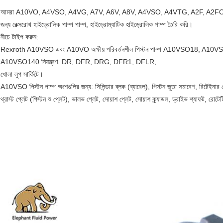
আমরা A10VO, A4VSO, A4VG, A7V, A6V, A8V, A4VSO, A4VTG, A2F, A2FO, A2FE, 
জন্য রেক্সরোথ হাইড্রোলিক পাম্প পাম্প, হাইড্রোম্যাটিক হাইড্রোলিক পাম্প তৈরি করি।
নীচে টাইপ করুন:
Rexroth A10VSO এবং A10VO অক্ষীয় পরিবর্তনশীল পিস্টন পাম্প A10VSO18,
A10VSO140 নিয়ন্ত্রণ: DR, DFR, DRG, DFR1, DFLR,
খোলা লুপ সার্কিটে।
A10VSO পিস্টন পাম্প অংশগুলির জন্য: সিলিন্ডার ব্লক (ব্যারেল), পিস্টন জুতা সমাবেশ, রিটেইনার 
থ্রাস্ট প্লেট (পিস্টন শু প্লেট), ভালভ প্লেট, সোয়াশ প্লেট, সোয়াশ ক্র্যাডল, ড্রাইভ শ্যাফট, রোটে