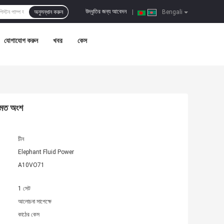
উদ্ধৃতির জন্য আবেদন
অনুসন্ধান করুন
|
Bengali
যোগাযোগ করুন
খবর
কেস
ামত অংশ
চীন
Elephant Fluid Power
A10VO71
1 সেট
আলোচনা সাপেক্ষে
কাঠের কেস