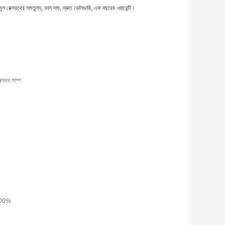
 রেক্সরথের সমতুল্য, ভাল দাম, দ্রুত ডেলিভারি, এক বছরের ওয়ারেন্টি।
ক্সরথ পাম্প
ে 100%