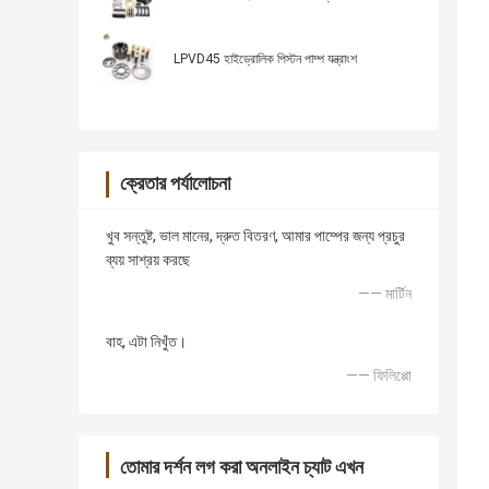
LPVD45 হাইড্রোলিক পিস্টন পাম্প যন্ত্রাংশ
ক্রেতার পর্যালোচনা
খুব সন্তুষ্ট, ভাল মানের, দ্রুত বিতরণ, আমার পাম্পের জন্য প্রচুর
ব্যয় সাশ্রয় করছে
—— মার্টিন
বাহ, এটা নিখুঁত।
—— ফিলিপ্পো
তোমার দর্শন লগ করা অনলাইন চ্যাট এখন