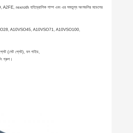
rexroth হাইড্রোলিক পাম্প এবং এর সমতুল্য অংশগুলির মডেলের
 A10VSO28, A10VSO45, A10VSO71, A10VSO100,
প্লেট (সেট প্লেট), বল গাইড,
টিং গ্রুপ।