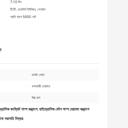
7-10 দিন
টি/টি, ওয়েস্টার্ন ইউনিয়ন, পেপ্যাল
প্রতি মাসে 5000 সেট
শ
ঢালাই লোহা
খননকারী মেরামত
উচ্চ চাপ
োলিক কংক্রিট পাম্প যন্ত্রাংশ
হাইড্রোলিক বেটন পাম্প মেরামত যন্ত্রাংশ
,
া সরাসরি বিক্রয়