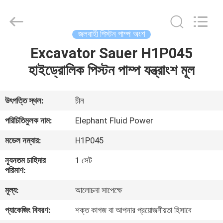
2026
Elephant
Fluid
Power
Co.,Ltd.
জলবাহী পিস্টন পাম্প অংশ
All
Rights
Reserved.
Excavator Sauer H1P045
বাড়ি
হাইড্রোলিক পিস্টন পাম্প যন্ত্রাংশ মূল
পণ্য
উৎপত্তি স্থল:
চীন
আমাদের
পরিচিতিমুলক নাম:
Elephant Fluid Power
সম্পর্কে
মডেল নম্বার:
H1P045
ন্যূনতম চাহিদার
1 সেট
কারখানা
পরিমাণ:
ভ্রমণ
মূল্য:
আলোচনা সাপেক্ষে
প্যাকেজিং বিবরণ:
শক্ত কাগজ বা আপনার প্রয়োজনীয়তা হিসাবে
মান