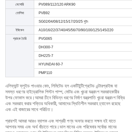
মেসোরি
PV089/112/120 ARK90
তোশিবা
PVB92
SG02/04/08/12/15/17/20/25 সুইং
ইউকেন
A10/16/22/37/40/45/56/70/90/100/125/145/220
গ্রাহক তৈরি
PVG065
DH300-7
DH225-7
HYUNDAI 60-7
PMP110
এলিফ্যান্ট ফ্লুইড পাওয়ার কোং, লিমিটেড হল একটি
ইন্টিগ্রেটেড এন্টারপ্রাইজ যা
সমস্ত ধরণের হাইড্রোলিক পিস্টন পাম্প, মোটর এবং খুচরা যন্ত্রাংশ সরবরাহকারীর
উপর ফোকাস করে।আমরা চীনে বিভিন্ন ধরণের নির্মাণ যন্ত্রপাতি খুচরা যন্ত্রাংশ বিক্রি
এবং সরবরাহ করার শক্তির অধিকারী, আমাদের স্থিতিশীল সরবরাহ চ্যানেল রয়েছে
এবং এই বাজারের সাথে পরিচিত।
প্রায়শই আমরা আরও ব্যাপক এবং সাশ্রয়ী পণ্য অফার করতে সক্ষম হই যাতে
আপনার সময় এবং অর্থ বাঁচাতে পারে।ভাল মানের এবং পরিষেবার সর্বোচ্চ মানের