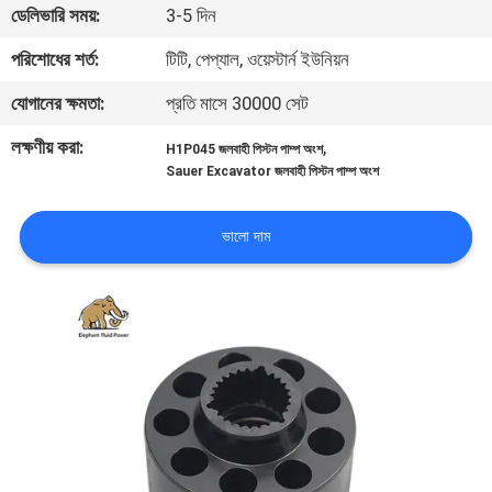
ডেলিভারি সময়:
3-5 দিন
নিয়ন্ত্রণ
পরিশোধের শর্ত:
টিটি, পেপ্যাল, ওয়েস্টার্ন ইউনিয়ন
যোগাযোগ
যোগানের ক্ষমতা:
প্রতি মাসে 30000 সেট
করুন
লক্ষণীয় করা:
,
H1P045 জলবাহী পিস্টন পাম্প অংশ
Sauer Excavator জলবাহী পিস্টন পাম্প অংশ
খবর
ভালো দাম
কেস
সাইট
ম্যাপ
PRIVACY