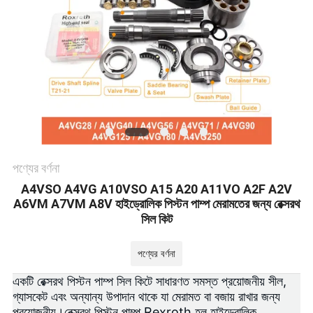
POLICY
পণ্যের বর্ণনা
A4VSO A4VG A10VSO A15 A20 A11VO A2F A2V
A6VM A7VM A8V হাইড্রোলিক পিস্টন পাম্প মেরামতের জন্য রেক্সরথ
সিল কিট
পণ্যের বর্ণনা
একটি রেক্সরথ পিস্টন পাম্প সিল কিটে সাধারণত সমস্ত প্রয়োজনীয় সীল,
গ্যাসকেট এবং অন্যান্য উপাদান থাকে যা মেরামত বা বজায় রাখার জন্য
প্রয়োজনীয়।
রেক্সরথ পিস্টন পাম্প
.Rexroth হল হাইড্রোলিক