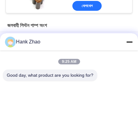
যোগাযোগ
জলবাহী পিস্টন পাম্প অংশ
কাওয়াসাকি K3V112DTP1F9R-9Y14-HV ট্যান্ডেম হাইড্রোলিক পিস্টন প্রধান পাম্প
Hank Zhao
পার্কার ভারী-শুল্ক উচ্চ-চাপ পরিবর্তনশীল স্থানচ্যুতি অক্ষীয় পিস্টন পাম্প
PV140R1K1T1NMMC.
9:25 AM
C101-25-LMS ভারী দায়িত্ব হাইড্রোলিক গিয়ার পাম্প
Good day, what product are you looking for?
সব
জলবাহী পিস্টন পাম্প অংশ
জলবাহী ভ্যান পাম্প যন্ত্রাংশ
নির্মাণ যন্ত্রপাতি খুচরা যন্ত্রাংশ
জলবাহী ট্রাক্টর পাম্প