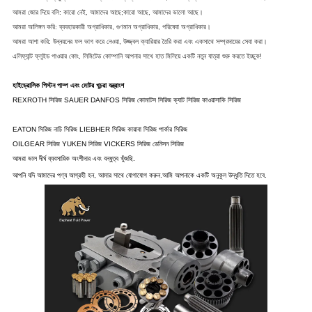
আমরা জোর দিয়ে বলি: কারো নেই, আমাদের আছে;কারো আছে, আমাদের ভালো আছে।
আমরা আলিঙ্গন করি: ব্যবহারকারী অগ্রাধিকার, গুণমান অগ্রাধিকার, পরিষেবা অগ্রাধিকার।
আমরা আশা করি: উন্নয়নের ফল ভাগ করে নেওয়া, উজ্জ্বল ক্যারিয়ার তৈরি করা এবং একসাথে সম্প্রদায়ের সেবা করা।
এলিফ্যান্ট ফ্লুইড পাওয়ার কোং, লিমিটেড কোম্পানি আপনার সাথে হাত মিলিয়ে একটি নতুন যাত্রা শুরু করতে ইচ্ছুক!
হাইড্রোলিক পিস্টন পাম্প এবং মোটর খুচরা যন্ত্রাংশ
REXROTH সিরিজ SAUER DANFOS সিরিজ কোমাটস সিরিজ ক্যাট সিরিজ কাওয়াসাকি সিরিজ
EATON সিরিজ নাচি সিরিজ LIEBHER সিরিজ কায়াবা সিরিজ পার্কার সিরিজ
OILGEAR সিরিজ YUKEN সিরিজ VICKERS সিরিজ ডেনিসন সিরিজ
আমরা ভাল দীর্ঘ ব্যবসায়িক অংশীদার এবং বন্ধুত্ব খুঁজছি.
আপনি যদি আমাদের পণ্য আগ্রহী হন, আমার সাথে যোগাযোগ করুন.
আমি আপনাকে একটি অনুকূল উদ্ধৃতি দিতে হবে.