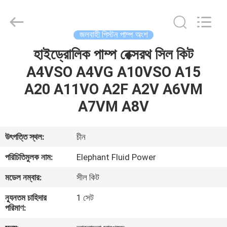
2026
Elephant
Fluid
Power
Co.,Ltd.
জলবাহী পিস্টন পাম্প অংশ
All
Rights
Reserved.
হাইড্রোলিক পাম্প রেক্সরথ সিল কিট
বাড়ি
A4VSO A4VG A10VSO A15
পণ্য
A20 A11VO A2F A2V A6VM
A7VM A8V
আমাদের
সম্পর্কে
উৎপত্তি স্থল:
চীন
পরিচিতিমুলক নাম:
Elephant Fluid Power
কারখানা
মডেল নম্বার:
সীল কিট
ভ্রমণ
ন্যূনতম চাহিদার
1 সেট
পরিমাণ:
মান