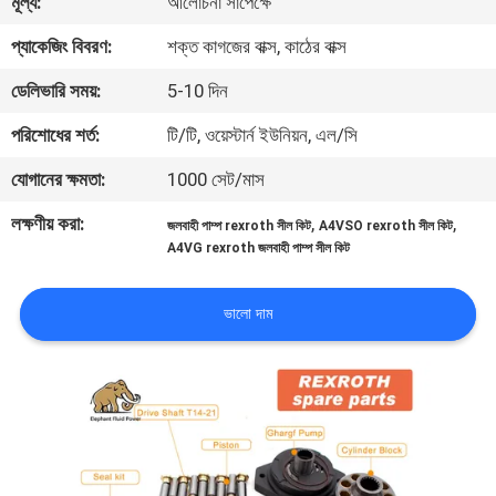
মূল্য:
আলোচনা সাপেক্ষে
নিয়ন্ত্রণ
প্যাকেজিং বিবরণ:
শক্ত কাগজের বাক্স, কাঠের বাক্স
যোগাযোগ
ডেলিভারি সময়:
5-10 দিন
করুন
পরিশোধের শর্ত:
টি/টি, ওয়েস্টার্ন ইউনিয়ন, এল/সি
যোগানের ক্ষমতা:
1000 সেট/মাস
খবর
লক্ষণীয় করা:
,
,
জলবাহী পাম্প rexroth সীল কিট
A4VSO rexroth সীল কিট
A4VG rexroth জলবাহী পাম্প সীল কিট
কেস
ভালো দাম
সাইট
ম্যাপ
PRIVACY