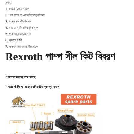
সুবিধা:
1. জার্মান CNC সরঞ্জাম
2. সেরা মানের অ লৌহঘটিত ধাতু কাঁচামাল
3. কঠোর মান পরিদর্শন মান
4. সবচেয়ে প্রতিযোগিতামূলক মূল্য
5. সেরা বিক্রয়োত্তর সেবা
6. দ্রুততম শিপিং
7. আমদানি করা রাবার, উচ্চ মানের
Rexroth পাম্প সীল কিট বিবরণ
* সমস্ত মডেল স্টক আছে
* প্রায় 4 দিনের মধ্যে ডেলিভারির ব্যবস্থা করুন