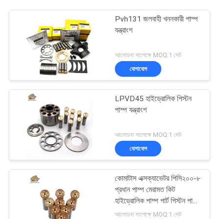
Pvh131 জলবাহী খননকারী পাম্প
যন্ত্রাংশ
আলোচনা সাপেক্ষে MOQ:1 সেট
যোগাযোগ
LPVD45 হাইড্রোলিক পিস্টন
পাম্প যন্ত্রাংশ
আলোচনা সাপেক্ষে MOQ:1 সেট
যোগাযোগ
কোমাটাস এক্সক্যাভেটর পিসি২০০-৮
প্রধান পাম্প মেরামত কিট
হাইড্রোলিক পাম্প পার্ট পিস্টন পাম্প
রক্ষণাবেক্ষণ মেরামতের পরিষেবা
আলোচনা সাপেক্ষে MOQ:1 সেট