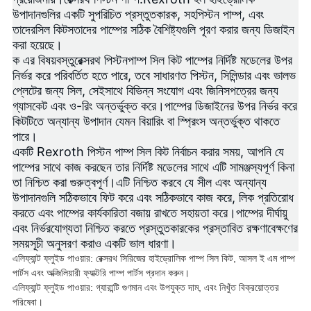
উপাদানগুলির একটি সুপরিচিত প্রস্তুতকারক, সহ
পিস্টন পাম্প
, এবং
তাদের
সিল কিটস
তাদের পাম্পের সঠিক বৈশিষ্ট্যগুলি পূরণ করার জন্য ডিজাইন
করা হয়েছে।
ক এর বিষয়বস্তু
রেক্সরথ পিস্টন
পাম্প সিল কিট পাম্পের নির্দিষ্ট মডেলের উপর
নির্ভর করে পরিবর্তিত হতে পারে, তবে সাধারণত পিস্টন, সিলিন্ডার এবং ভালভ
প্লেটের জন্য সিল, সেইসাথে বিভিন্ন সংযোগ এবং জিনিসপত্রের জন্য
গ্যাসকেট এবং ও-রিং অন্তর্ভুক্ত করে।পাম্পের ডিজাইনের উপর নির্ভর করে
কিটটিতে অন্যান্য উপাদান যেমন বিয়ারিং বা স্প্রিংস অন্তর্ভুক্ত থাকতে
পারে।
একটি Rexroth পিস্টন পাম্প সিল কিট নির্বাচন করার সময়, আপনি যে
পাম্পের সাথে কাজ করছেন তার নির্দিষ্ট মডেলের সাথে এটি সামঞ্জস্যপূর্ণ কিনা
তা নিশ্চিত করা গুরুত্বপূর্ণ।এটি নিশ্চিত করবে যে সীল এবং অন্যান্য
উপাদানগুলি সঠিকভাবে ফিট করে এবং সঠিকভাবে কাজ করে, লিক প্রতিরোধ
করতে এবং পাম্পের কার্যকারিতা বজায় রাখতে সহায়তা করে।পাম্পের দীর্ঘায়ু
এবং নির্ভরযোগ্যতা নিশ্চিত করতে প্রস্তুতকারকের প্রস্তাবিত রক্ষণাবেক্ষণের
সময়সূচী অনুসরণ করাও একটি ভাল ধারণা।
এলিফ্যান্ট ফ্লুইড পাওয়ার: রেক্সরথ সিরিজের হাইড্রোলিক পাম্প সিল কিট, আসল ই এম পাম্প
পার্টস এবং অক্জিলিয়ারী ফ্যাক্টরি পাম্প পার্টস প্রদান করুন।
এলিফ্যান্ট ফ্লুইড পাওয়ার: গ্যারান্টি গুণমান এবং উপযুক্ত দাম, এবং নিখুঁত বিক্রয়োত্তর
পরিষেবা।