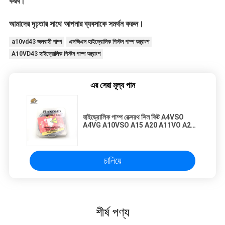
করব।
আমাদের দৃঢ়তার সাথে আপনার ব্যবসাকে সমর্থন করুন।
a10vd43 জলবাহী পাম্প
এসজিএস হাইড্রোলিক পিস্টন পাম্প যন্ত্রাংশ
A10VD43 হাইড্রোলিক পিস্টন পাম্প যন্ত্রাংশ
এর সেরা মূল্য পান
হাইড্রোলিক পাম্প রেক্সরথ সিল কিট A4VSO
A4VG A10VSO A15 A20 A11VO A2F
A2V A6VM A7VM A8V
চালিয়ে
শীর্ষ পণ্য