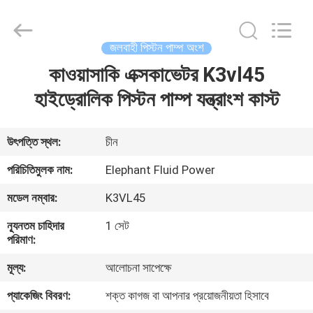
2026
Elephant
Fluid
Power
Co.,Ltd.
জলবাহী পিস্টন পাম্প অংশ
All
Rights
Reserved.
কাওয়াসাকি এক্সকাভেটর K3vl45
বাড়ি
হাইড্রোলিক পিস্টন পাম্প যন্ত্রাংশ কাস্ট
পণ্য
উৎপত্তি স্থল:
চীন
আমাদের
পরিচিতিমুলক নাম:
Elephant Fluid Power
সম্পর্কে
মডেল নম্বার:
K3VL45
ন্যূনতম চাহিদার
1 সেট
কারখানা
পরিমাণ:
ভ্রমণ
মূল্য:
আলোচনা সাপেক্ষে
প্যাকেজিং বিবরণ:
শক্ত কাগজ বা আপনার প্রয়োজনীয়তা হিসাবে
মান