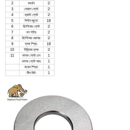
2
সমর্থন
2
3
সোয়াশ প্লেট
2
4
থ্রাস্ট প্লেট
2
5
পিস্টন জুতো
18
6
রিটেইনার প্লেট
2
7
বল গাইড
2
8
রিটেইনার ওয়াশার
2
9
ব্লক স্প্রিং
18
10
সিলিন্ডার ব্লক
2
11
ভালভ প্লেট এল
1
ভালভ প্লেট আর
1
কয়েল স্প্রিং
1
সীল কিট
1