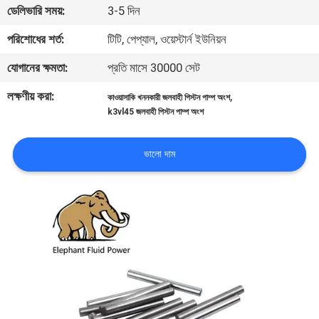
ডেলিভারি সময়:
3-5 দিন
নিয়ন্ত্রণ
পরিশোধের শর্ত:
টিটি, পেপ্যাল, ওয়েস্টার্ন ইউনিয়ন
যোগাযোগ
যোগানের ক্ষমতা:
প্রতি মাসে 30000 সেট
করুন
লক্ষণীয় করা:
,
কাওয়াসাকি খননকারী জলবাহী পিস্টন পাম্প অংশ
k3vl45 জলবাহী পিস্টন পাম্প অংশ
খবর
ভালো দাম
কেস
সাইট
ম্যাপ
PRIVACY