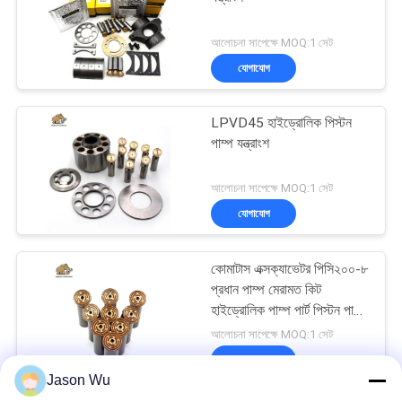
আলোচনা সাপেক্ষে MOQ:1 সেট
যোগাযোগ
LPVD45 হাইড্রোলিক পিস্টন
পাম্প যন্ত্রাংশ
আলোচনা সাপেক্ষে MOQ:1 সেট
যোগাযোগ
কোমাটাস এক্সক্যাভেটর পিসি২০০-৮
প্রধান পাম্প মেরামত কিট
হাইড্রোলিক পাম্প পার্ট পিস্টন পাম্প
রক্ষণাবেক্ষণ মেরামতের পরিষেবা
আলোচনা সাপেক্ষে MOQ:1 সেট
যোগাযোগ
Jason Wu