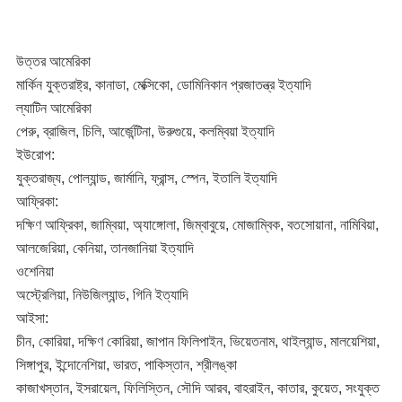
উত্তর আমেরিকা
মার্কিন যুক্তরাষ্ট্র, কানাডা, মেক্সিকো, ডোমিনিকান প্রজাতন্ত্র ইত্যাদি
ল্যাটিন আমেরিকা
পেরু, ব্রাজিল, চিলি, আর্জেন্টিনা, উরুগুয়ে, কলম্বিয়া ইত্যাদি
ইউরোপ:
যুক্তরাজ্য, পোল্যান্ড, জার্মানি, ফ্রান্স, স্পেন, ইতালি ইত্যাদি
আফ্রিকা:
দক্ষিণ আফ্রিকা, জাম্বিয়া, অ্যাঙ্গোলা, জিম্বাবুয়ে, মোজাম্বিক, বতসোয়ানা, নামিবিয়া, 
আলজেরিয়া, কেনিয়া, তানজানিয়া ইত্যাদি
ওশেনিয়া
অস্ট্রেলিয়া, নিউজিল্যান্ড, গিনি ইত্যাদি
আইসা:
চীন, কোরিয়া, দক্ষিণ কোরিয়া, জাপান ফিলিপাইন, ভিয়েতনাম, থাইল্যান্ড, মালয়েশিয়া, 
সিঙ্গাপুর, ইন্দোনেশিয়া, ভারত, পাকিস্তান, শ্রীলঙ্কা
কাজাখস্তান, ইসরায়েল, ফিলিস্তিন, সৌদি আরব, বাহরাইন, কাতার, কুয়েত, সংযুক্ত 