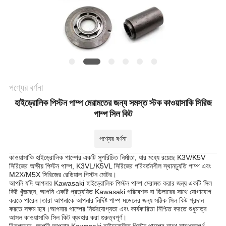
POLICY
পণ্যের বর্ণনা
হাইড্রোলিক পিস্টন পাম্প মেরামতের জন্য সমস্ত স্টক কাওয়াসাকি সিরিজ
পাম্প সিল কিট
পণ্যের বর্ণনা
কাওয়াসাকি হাইড্রোলিক পাম্পের একটি সুপরিচিত নির্মাতা, যার মধ্যে রয়েছে K3V/K5V
সিরিজের অক্ষীয় পিস্টন পাম্প, K3VL/K5VL সিরিজের পরিবর্তনশীল স্থানচ্যুতি পাম্প এবং
M2X/M5X সিরিজের রেডিয়াল পিস্টন মোটর।
আপনি যদি আপনার Kawasaki হাইড্রোলিক পিস্টন পাম্প মেরামত করার জন্য একটি সিল
কিট খুঁজছেন, আপনি একটি প্রত্যয়িত Kawasaki পরিবেশক বা ডিলারের সাথে যোগাযোগ
করতে পারেন।তারা আপনাকে আপনার নির্দিষ্ট পাম্প মডেলের জন্য সঠিক সিল কিট প্রদান
করতে সক্ষম হবে।আপনার পাম্পের নির্ভরযোগ্যতা এবং কার্যকারিতা নিশ্চিত করতে শুধুমাত্র
আসল কাওয়াসাকি সিল কিট ব্যবহার করা গুরুত্বপূর্ণ।