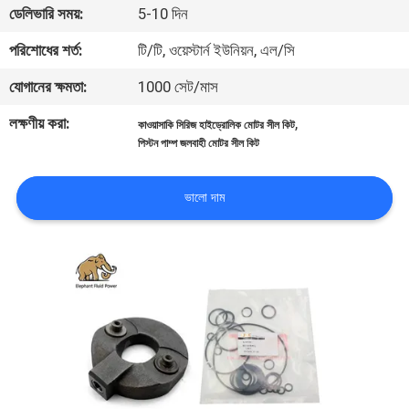
ডেলিভারি সময়:
5-10 দিন
নিয়ন্ত্রণ
পরিশোধের শর্ত:
টি/টি, ওয়েস্টার্ন ইউনিয়ন, এল/সি
যোগাযোগ
যোগানের ক্ষমতা:
1000 সেট/মাস
করুন
লক্ষণীয় করা:
,
কাওয়াসাকি সিরিজ হাইড্রোলিক মোটর সীল কিট
পিস্টন পাম্প জলবাহী মোটর সীল কিট
খবর
ভালো দাম
কেস
সাইট
ম্যাপ
PRIVACY