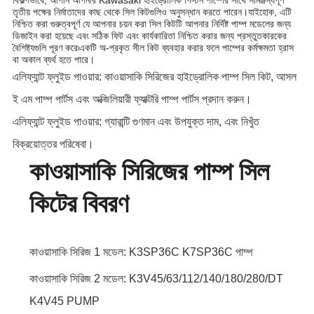
বিকল্পভাবে, আপনি আপনার Kawasaki হাইড্রোলিক পিস্টন পাম্পের সাথে সামঞ্জস্যপূর্ণ
তৃতীয় পক্ষের নির্মাতাদের কাছ থেকে সিল কিটগুলিও অনুসন্ধান করতে পারেন।যাইহোক, এটি
নিশ্চিত করা গুরুত্বপূর্ণ যে আপনার চয়ন করা সিল কিটটি আপনার নির্দিষ্ট পাম্প মডেলের জন্য
ডিজাইন করা হয়েছে এবং সঠিক ফিট এবং কার্যকারিতা নিশ্চিত করার জন্য প্রস্তুতকারকের
বৈশিষ্ট্যগুলি পূরণ করে৷একটি অ-প্রকৃত সীল কিট ব্যবহার করার ফলে পাম্পের কর্মক্ষমতা হ্রাস
বা অকাল ব্যর্থ হতে পারে।
এলিফ্যান্ট ফ্লুইড পাওয়ার: কাওয়াসাকি সিরিজের হাইড্রোলিক পাম্প সিল কিট, আসল
ই এম পাম্প পার্টস এবং অক্জিলিয়ারী ফ্যাক্টরি পাম্প পার্টস প্রদান করুন।
এলিফ্যান্ট ফ্লুইড পাওয়ার: গ্যারান্টি গুণমান এবং উপযুক্ত দাম, এবং নিখুঁত
বিক্রয়োত্তর পরিষেবা।
কাওয়াসাকি সিরিজের পাম্প সিল
কিটের বিবরণ
কাওয়াসাকি সিরিজ 1 মডেল: K3SP36C K7SP36C পাম্প
কাওয়াসাকি সিরিজ 2 মডেল: K3V45/63/112/140/180/280/DT
K4V45 PUMP