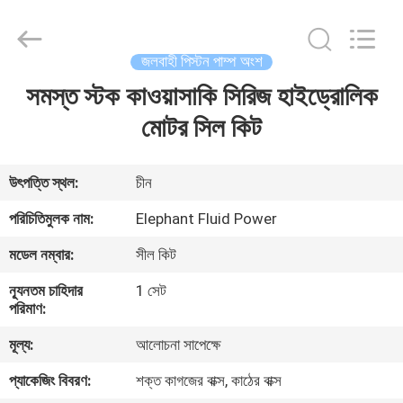
2026
Elephant
Fluid
Power
Co.,Ltd.
জলবাহী পিস্টন পাম্প অংশ
All
Rights
Reserved.
সমস্ত স্টক কাওয়াসাকি সিরিজ হাইড্রোলিক
বাড়ি
মোটর সিল কিট
পণ্য
উৎপত্তি স্থল:
চীন
আমাদের
পরিচিতিমুলক নাম:
Elephant Fluid Power
সম্পর্কে
মডেল নম্বার:
সীল কিট
ন্যূনতম চাহিদার
1 সেট
কারখানা
পরিমাণ:
ভ্রমণ
মূল্য:
আলোচনা সাপেক্ষে
প্যাকেজিং বিবরণ:
শক্ত কাগজের বাক্স, কাঠের বাক্স
মান