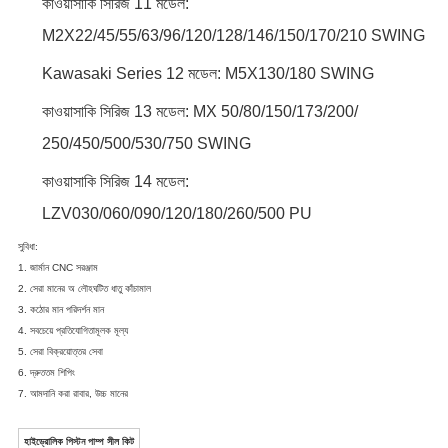
কাওয়াসাকি সিরিজ 11 মডেল:
M2X22/45/55/63/96/120/128/146/150/170/210 SWING
Kawasaki Series 12 মডেল: M5X130/180 SWING
কাওয়াসাকি সিরিজ 13 মডেল: MX 50/80/150/173/200/
250/450/500/530/750 SWING
কাওয়াসাকি সিরিজ 14 মডেল:
LZV030/060/090/120/180/260/500 PU
সুবিধা:
1. জার্মান CNC সরঞ্জাম
2. সেরা মানের অ লৌহঘটিত ধাতু কাঁচামাল
3. কঠোর মান পরিদর্শন মান
4. সবচেয়ে প্রতিযোগিতামূলক মূল্য
5. সেরা বিক্রয়োত্তর সেবা
6. দ্রুততম শিপিং
7. আমদানি করা রাবার, উচ্চ মানের
হাইড্রোলিক পিস্টন পাম্প সীল কিট