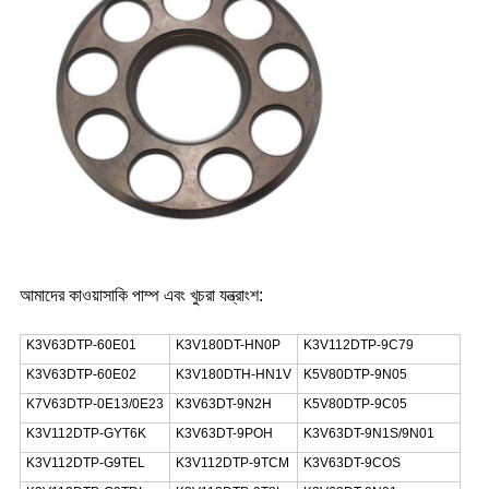
আমাদের কাওয়াসাকি পাম্প এবং খুচরা যন্ত্রাংশ:
K3V63DTP-60E01
K3V180DT-HN0P
K3V112DTP-9C79
K3V63DTP-60E02
K3V180DTH-HN1V
K5V80DTP-9N05
K7V63DTP-0E13/0E23
K3V63DT-9N2H
K5V80DTP-9C05
K3V112DTP-GYT6K
K3V63DT-9POH
K3V63DT-9N1S/9N01
K3V112DTP-G9TEL
K3V112DTP-9TCM
K3V63DT-9COS