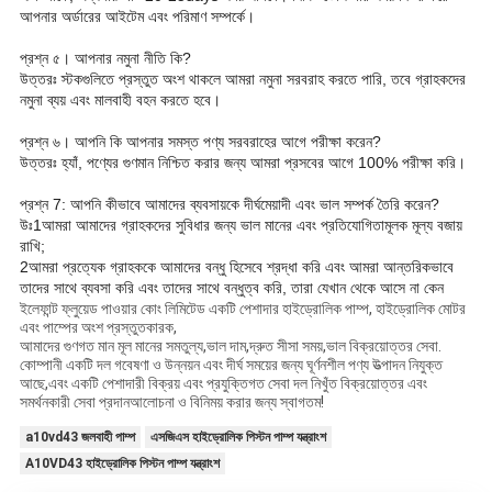
আপনার অর্ডারের আইটেম এবং পরিমাণ সম্পর্কে।
প্রশ্ন ৫। আপনার নমুনা নীতি কি?
উত্তরঃ স্টকগুলিতে প্রস্তুত অংশ থাকলে আমরা নমুনা সরবরাহ করতে পারি, তবে গ্রাহকদের
নমুনা ব্যয় এবং মালবাহী বহন করতে হবে।
প্রশ্ন ৬। আপনি কি আপনার সমস্ত পণ্য সরবরাহের আগে পরীক্ষা করেন?
উত্তরঃ হ্যাঁ, পণ্যের গুণমান নিশ্চিত করার জন্য আমরা প্রসবের আগে 100% পরীক্ষা করি।
প্রশ্ন 7: আপনি কীভাবে আমাদের ব্যবসায়কে দীর্ঘমেয়াদী এবং ভাল সম্পর্ক তৈরি করেন?
উঃ1আমরা আমাদের গ্রাহকদের সুবিধার জন্য ভাল মানের এবং প্রতিযোগিতামূলক মূল্য বজায়
রাখি;
2আমরা প্রত্যেক গ্রাহককে আমাদের বন্ধু হিসেবে শ্রদ্ধা করি এবং আমরা আন্তরিকভাবে
তাদের সাথে ব্যবসা করি এবং তাদের সাথে বন্ধুত্ব করি, তারা যেখান থেকে আসে না কেন
ইলেফান্ট ফ্লুয়েড পাওয়ার কোং লিমিটেড একটি পেশাদার হাইড্রোলিক পাম্প, হাইড্রোলিক মোটর
এবং পাম্পের অংশ প্রস্তুতকারক,
আমাদের গুণগত মান মূল মানের সমতুল্য,ভাল দাম,দ্রুত সীসা সময়,ভাল বিক্রয়োত্তর সেবা.
কোম্পানী একটি দল গবেষণা ও উন্নয়ন এবং দীর্ঘ সময়ের জন্য ঘূর্ণনশীল পণ্য উত্পাদন নিযুক্ত
আছে,এবং একটি পেশাদারী বিক্রয় এবং প্রযুক্তিগত সেবা দল নিখুঁত বিক্রয়োত্তর এবং
সমর্থনকারী সেবা প্রদানআলোচনা ও বিনিময় করার জন্য স্বাগতম!
a10vd43 জলবাহী পাম্প
এসজিএস হাইড্রোলিক পিস্টন পাম্প যন্ত্রাংশ
A10VD43 হাইড্রোলিক পিস্টন পাম্প যন্ত্রাংশ