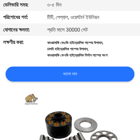
ডেলিভারি সময়:
৩-৫ দিন
নিয়ন্ত্রণ
পরিশোধের শর্ত:
টিটি, পেপ্যাল, ওয়েস্টার্ন ইউনিয়ন
যোগাযোগ
যোগানের ক্ষমতা:
প্রতি মাসে 30000 সেট
করুন
লক্ষণীয় করা:
,
কাওয়াসাকি কে৫ভি হাইড্রোলিক পাম্পের উপাদান
,
ঢালাই হাইড্রোলিক পাম্পের উপাদান
কাওয়াসাকি কে৭ভি হাইড্রোলিক পিস্টন পাম্পের অংশ
খবর
ভালো দাম
কেস
সাইট
ম্যাপ
PRIVACY