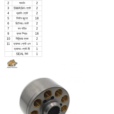
2
সমর্থন
2
3
SWASH প্লেট
2
4
থ্রাস্ট প্লেট
2
5
পিস্টন জুতো
18
6
রিটেনার প্লেট
2
7
বল গাইড
2
9
ব্লক স্প্রিং
18
10
সিলিন্ডার ব্লক
2
11
ভ্যালভ প্লেট এল
1
ভ্যালভ প্লেট R
1
SEAL কিট
1