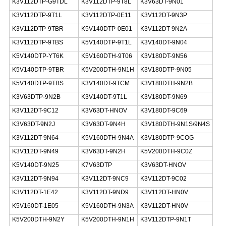
K3V112DTP-G9TDL
K3V112DTP-9T8L
K3V63DT-9N01
K3V112DTP-9T1L
K3V112DTP-0E11
K3V112DT-9N3P
K3V112DTP-9TBR
K5V140DTP-0E01
K3V112DT-9N2A
K3V112DTP-9TBS
K5V140DTP-9T1L
K3V140DT-9N04
K5V140DTP-YT6K
K5V160DTH-9T06
K3V180DT-9N56
K5V140DTP-9TBR
K5V200DTH-9N1H
K3V180DTP-9N05
K5V140DTP-9TBS
K3V140DT-9TCM
K3V180DTH-9N2B
K3V63DTP-9N2B
K3V140DT-9T1L
K3V180DT-9N69
K3V112DT-9C12
K3V63DT-HNOV
K3V180DT-9C69
K3V63DT-9N2J
K3V63DT-9N4H
K3V180DTH-9N1S/9N4S
K3V112DT-9N64
K5V160DTH-9N4A
K3V180DTP-9COG
K3V112DT-9N49
K3V63DT-9N2H
K5V200DTH-9C0Z
K5V140DT-9N25
K7V63DTP
K3V63DT-HNOV
K3V112DT-9N94
K3V112DT-9NC9
K3V112DT-9C02
K3V112DT-1E42
K3V112DT-9ND9
K3V112DT-HN0V
K5V160DT-1E05
K5V160DTH-9N3A
K3V112DT-HN0V
K5V200DTH-9N2Y
K5V200DTH-9N1H
K3V112DTP-9N1T