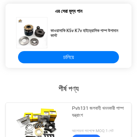
এর সেরা মূল্য পান
কাওয়াসাকি K5v K7v হাইড্রোলিক পাম্প উপাদান
কাস্ট
চালিয়ে
শীর্ষ পণ্য
Pvh131 জলবাহী খননকারী পাম্প
যন্ত্রাংশ
আলোচনা সাপেক্ষে MOQ:1 সেট