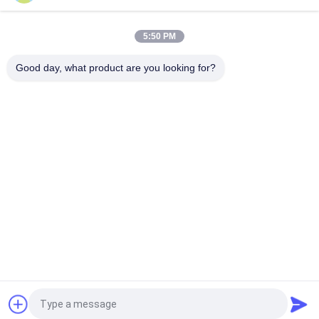
ভোলভো কাস্ট আয়রন গিয়ার পাম্প VOE 14537295 আসল প্রতিস্থাপনের জন্য
5:50 PM
VOLLVO কাস্ট আয়রন গিয়ার পাম্প VOE 14782798 মূল প্রতিস্থাপনের জন্য
Good day, what product are you looking for?
সব
জলবাহী পিস্টন পাম্প অংশ
জলবাহী ভ্যান পাম্প যন্ত্রাংশ
নির্মাণ যন্ত্রপাতি খুচরা যন্ত্রাংশ
জলবাহী ট্রাক্টর পাম্প
হাইড্রোলিক পিস্টন পাম্প
জলবাহী কক্ষপথ মোটর
জলবাহী দিকনির্দেশক ভালভ
অরবিট্রোল স্টিয়ারিং ইউনিট
উদ্ধৃতির জন্য আবেদন