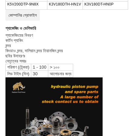
K5V200DTP-9N8X
K3V180DTH-HN1V
K3V180DT-HN0P
কোম্পানির প্রোফাইল
প্যাকেজিং ও ডেলিভারি
প্যাকেজিংয়ের বিবরণ
কার্টন প্যাকিং
বন্দর
কিংডাও বন্দর, দালিয়ান বন্দর তিয়ানজিন বন্দর
ছবির উদাহরণঃ
নেতৃত্বের সময়ঃ
পরিমাণ ((টুকরা)
1
-
100
> ১০০
লিড টাইম (দিন)
30
আলোচনার জন্য