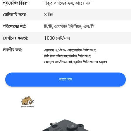
প্যাকেজিং বিবরণ:
শক্ত কাগজের বাক্স, কাঠের বাক্স
নিয়ন্ত্রণ
ডেলিভারি সময়:
3 দিন
যোগাযোগ
পরিশোধের শর্ত:
টি/টি, ওয়েস্টার্ন ইউনিয়ন, এল/সি
করুন
যোগানের ক্ষমতা:
1000 সেট/মাস
লক্ষণীয় করা:
,
রেক্স্রোথ এ১১ভিও৬০ হাইড্রোলিক পিস্টন অংশ
খবর
,
হাতি তরল শক্তি হাইড্রোলিক পিস্টন অংশ
রেক্স্রোথ এ১১ভিও৬০ হাইড্রোলিক পিস্টন পাম্পের যন্ত্রাংশ
কেস
ভালো দাম
সাইট
ম্যাপ
PRIVACY