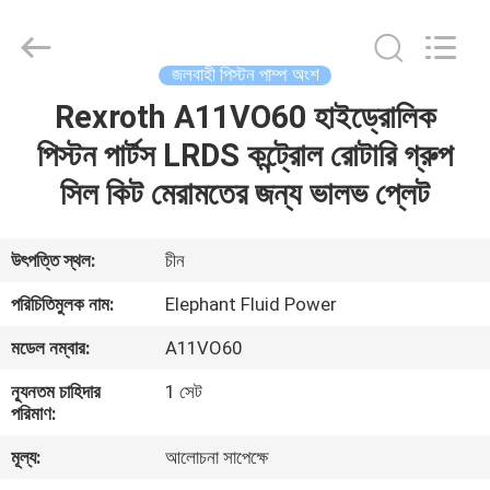
2026
Elephant
Fluid
Power
Co.,Ltd.
জলবাহী পিস্টন পাম্প অংশ
All
Rights
Reserved.
Rexroth A11VO60 হাইড্রোলিক
বাড়ি
পিস্টন পার্টস LRDS কন্ট্রোল রোটারি গ্রুপ
পণ্য
সিল কিট মেরামতের জন্য ভালভ প্লেট
আমাদের
উৎপত্তি স্থল:
চীন
সম্পর্কে
পরিচিতিমুলক নাম:
Elephant Fluid Power
মডেল নম্বার:
A11VO60
কারখানা
ন্যূনতম চাহিদার
1 সেট
ভ্রমণ
পরিমাণ:
মূল্য:
আলোচনা সাপেক্ষে
মান