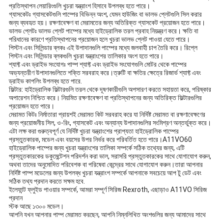
প্রতিস্থাপন লেয়ারিংগুলি খুচরা যন্ত্রাংশ হিসাবে উপলব্ধ হতে পারে।
গ্যাসকেটঃ গ্যাসকেটগুলি পাম্পের বিভিন্ন অংশ, যেমন হাউজিং বা ভালভ প্লেটগুলি সিল করার
জন্য ব্যবহৃত হয়। রক্ষণাবেক্ষণ বা মেরামতের জন্য অতিরিক্ত গ্যাসকেট প্রয়োজন হতে পারে।
ভালভ প্লেটঃ ভালভ প্লেট পাম্পের মধ্যে হাইড্রোলিক তরল প্রবাহ নিয়ন্ত্রণ করে। ক্ষতি বা
পরিধানের কারণে প্রতিস্থাপনের প্রয়োজন হলে খুচরা ভালভ প্লেট পাওয়া যেতে পারে।
পিস্টন এবং সিলিন্ডার ব্লকঃ এই উপাদানগুলি পাম্পের মধ্যে জলবাহী চাপ তৈরি করে। রিপ্লে
পিস্টন এবং সিলিন্ডার ব্লকগুলি খুচরা যন্ত্রাংশের তালিকার অংশ হতে পারে।
শ্যাফ্ট এবং ড্রাইভ সংযোগঃ পাম্প শ্যাফ্ট এবং ড্রাইভ সংযোগগুলি মোটর থেকে পাম্পের
অভ্যন্তরীণ উপাদানগুলিতে শক্তি সরবরাহ করে।ত্রুটি বা ক্ষতির ক্ষেত্রে রিজার্ভ শ্যাফ্ট এবং
ড্রাইভ কাপলিং উপলব্ধ হতে পারে.
ফিল্টার: হাইড্রোলিক ফিল্টারগুলি তরল থেকে দূষণকারীগুলি অপসারণ করতে সহায়তা করে, পরিষ্কার
অপারেশন নিশ্চিত করে। নিয়মিত রক্ষণাবেক্ষণ বা প্রতিস্থাপনের জন্য অতিরিক্ত ফিল্টারগুলির
প্রয়োজন হতে পারে।
মেরামত কিটঃ নির্মাতারা প্রায়শই মেরামত কিট সরবরাহ করে যা নির্দিষ্ট মেরামত বা রক্ষণাবেক্ষণের
জন্য প্রয়োজনীয় সিল, ও-রিং, গ্যাসকেট এবং অন্যান্য উপাদানগুলির সংমিশ্রণ অন্তর্ভুক্ত করে।
এটা লক্ষ করা গুরুত্বপূর্ণ যে নির্দিষ্ট খুচরা যন্ত্রাংশের প্রাপ্যতা হাইড্রোলিক পাম্পের
প্রস্তুতকারক, মডেল এবং বয়সের উপর নির্ভর করে পরিবর্তিত হতে পারে।A11VO60
হাইড্রোলিক পাম্পের জন্য খুচরা যন্ত্রাংশের তালিকা সম্পর্কে সঠিক তথ্যের জন্য, এটি
প্রস্তুতকারকের ডকুমেন্টেশন পরিদর্শন করা ভাল, সরাসরি প্রস্তুতকারকের সাথে যোগাযোগ করুন,
অথবা তাদের অনুমোদিত পরিবেশক বা পরিষেবা কেন্দ্রের সাথে যোগাযোগ করুন।তারা আপনার
নির্দিষ্ট পাম্প মডেলের জন্য উপলব্ধ খুচরা যন্ত্রাংশ সম্পর্কে আপনাকে সবচেয়ে আপ টু ডেট এবং
সঠিক তথ্য প্রদান করতে সক্ষম হবে.
ইলেফান্ট ফ্লুইড পাওয়ার সম্পর্কে, আমরা সম্পূর্ণ সিরিজ Rexroth, এছাড়াও A11VO সিরিজ
প্রদান
স্টক আছে ১৩০০ মডেল।
আপনি যখন আপনার পাম্প মেরামত করছেন, আপনি নিম্নলিখিত অংশগুলির জন্য আমাদের সাথে