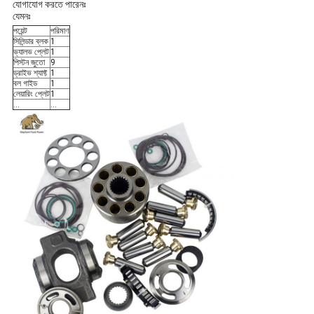
যোগাযোগ করতে পারেনঃ
যেমনঃ
পয়েন্ট
পরিমাণ
সিলিন্ডার ব্লক
1
ভ্যালভ প্লেট
1
পিস্টন জুতো
9
ড্রাইভ শ্যাফ্ট
1
বল গাইড
1
লেয়ারিং প্লেট
1
...
...