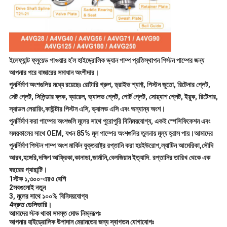
ইলেফ্যান্ট ফ্লুয়েড পাওয়ার হ'ল হাইড্রোলিক ভ্যান পাম্প প্রতিস্থাপন পিস্টন পাম্পের জন্য
আপনার পরে বাজারের সমাধান অংশীদার।
পুনর্নির্মাণ অংশগুলির মধ্যে রয়েছেঃ রোটারি গ্রুপ, ড্রাইভ শ্যাফ্ট, পিস্টন জুতো, রিটেনার প্লেট,
সেট প্লেট, সিলিন্ডার ব্লক, ব্যারেল, ভ্যালভ প্লেট, পোর্ট প্লেট, সোয়্যাশ প্লেট, ইয়ুক, রিটেনার,
স্যাডল লেয়ারিং,কাউন্টার পিস্টন এসি, ভ্যালভ এসি এবং অন্যান্য অংশ।
পুনর্নির্মাণ করা পাম্পের অংশগুলি মূলের সাথে পুরোপুরি বিনিময়যোগ্য, একই স্পেসিফিকেশন এবং
সময়কালের সাথে OEM, যখন 85% মূল পাম্পের অংশগুলির তুলনায় মূল্য হ্রাস পায়।আমাদের
পুনর্নির্মাণ পিস্টন পাম্প অংশ মার্কিন যুক্তরাষ্ট্র রপ্তানি করা হয়ইউরোপ,ল্যাটিন আমেরিকা,সৌদি
আরব,হঙ্গেরি,দক্ষিণ আফ্রিকা,কানাডা,জার্মানি,বেলজিয়াম ইত্যাদি. রপ্তানির তারিখ থেকে এক
বছরের গ্যারান্টি।
1স্টক ১,৩০০-এরও বেশি
2সবগুলোই নতুন
3, মূলের সাথে ১০০% বিনিময়যোগ্য
4দ্রুত ডেলিভারি।
আমাদের স্টক থাকা সমস্ত মোড নিম্নরূপঃ
আপনার হাইড্রোলিক উপাদান মেরামতের জন্য স্বাগতম যোগাযোগঃ