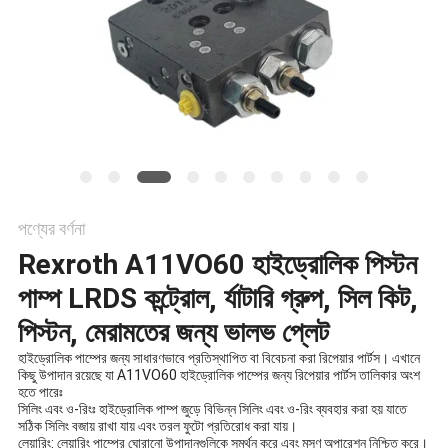
POLICY
পণ্যের বর্ণনা
Rexroth A11VO60 হাইড্রোলিক পিস্টন
পাম্প LRDS কন্ট্রোল, র্যাটারি গ্রুপ, সিল কিট,
পিস্টন, মেরামতের জন্য ভালভ প্লেট
হাইড্রোলিক পাম্পের জন্য সাধারণভাবে প্রতিস্থাপিত বা বিবেচনা করা রিপেয়ার পার্টস। এখানে
কিছু উপাদান রয়েছে যা A11VO60 হাইড্রোলিক পাম্পের জন্য রিপেয়ার পার্টস তালিকার অংশ
হতে পারেঃ
সিলিং এবং ও-রিংঃ হাইড্রোলিক পাম্প জুড়ে বিভিন্ন সিলিং এবং ও-রিং ব্যবহার করা হয় যাতে
সঠিক সিলিং বজায় রাখা যায় এবং তরল ফুটো প্রতিরোধ করা যায়।
লেয়ারিং: লেয়ারিং পাম্পের ঘোরানো উপাদানগুলিকে সমর্থন করে এবং মসৃণ অপারেশন নিশ্চিত করে।