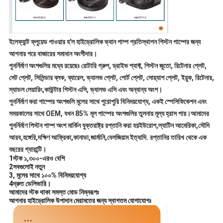
ইলেফ্যান্ট ফ্লুয়েড পাওয়ার হ'ল হাইড্রোলিক ভ্যান পাম্প প্রতিস্থাপন পিস্টন পাম্পের জন্য
আপনার পরে বাজারের সমাধান অংশীদার।
পুনর্নির্মাণ অংশগুলির মধ্যে রয়েছেঃ রোটারি গ্রুপ, ড্রাইভ শ্যাফ্ট, পিস্টন জুতো, রিটেনার প্লেট,
সেট প্লেট, সিলিন্ডার ব্লক, ব্যারেল, ভ্যালভ প্লেট, পোর্ট প্লেট, সোয়্যাশ প্লেট, ইয়ুক, রিটেনার,
স্যাডল লেয়ারিং,কাউন্টার পিস্টন এসি, ভ্যালভ এসি এবং অন্যান্য অংশ।
পুনর্নির্মাণ করা পাম্পের অংশগুলি মূলের সাথে পুরোপুরি বিনিময়যোগ্য, একই স্পেসিফিকেশন এবং
সময়কালের সাথে OEM, যখন 85% মূল পাম্পের অংশগুলির তুলনায় মূল্য হ্রাস পায়।আমাদের
পুনর্নির্মাণ পিস্টন পাম্প অংশ মার্কিন যুক্তরাষ্ট্র রপ্তানি করা হয়ইউরোপ,ল্যাটিন আমেরিকা,সৌদি
আরব,হঙ্গেরি,দক্ষিণ আফ্রিকা,কানাডা,জার্মানি,বেলজিয়াম ইত্যাদি. রপ্তানির তারিখ থেকে এক
বছরের গ্যারান্টি।
1স্টক ১,৩০০-এরও বেশি
2সবগুলোই নতুন
3, মূলের সাথে ১০০% বিনিময়যোগ্য
4দ্রুত ডেলিভারি।
আমাদের স্টক থাকা সমস্ত মোড নিম্নরূপঃ
আপনার হাইড্রোলিক উপাদান মেরামতের জন্য স্বাগতম যোগাযোগঃ