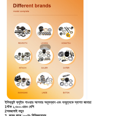
ইলিফ্যান্ট ফ্লুইড পাওয়ার আপনার অনুসন্ধান এবং বন্ধুত্বকে স্বাগত জানায়!
1স্টক ১,৩০০-এরও বেশি
2সবগুলোই নতুন
3, মূলের সাথে ১০০% বিনিময়যোগ্য