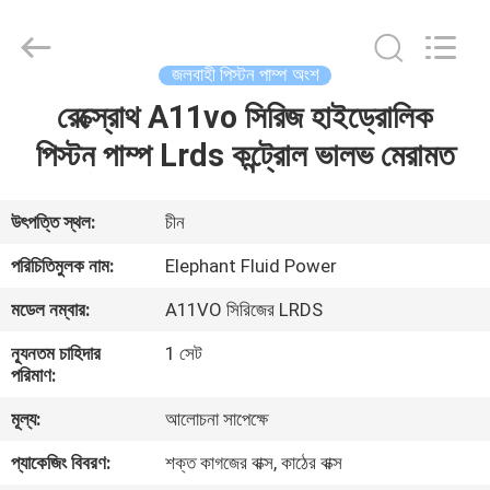
2026
Elephant
Fluid
Power
Co.,Ltd.
জলবাহী পিস্টন পাম্প অংশ
All
Rights
Reserved.
রেক্স্রোথ A11vo সিরিজ হাইড্রোলিক
বাড়ি
পিস্টন পাম্প Lrds কন্ট্রোল ভালভ মেরামত
পণ্য
উৎপত্তি স্থল:
চীন
আমাদের
পরিচিতিমুলক নাম:
Elephant Fluid Power
সম্পর্কে
মডেল নম্বার:
A11VO সিরিজের LRDS
ন্যূনতম চাহিদার
1 সেট
কারখানা
পরিমাণ:
ভ্রমণ
মূল্য:
আলোচনা সাপেক্ষে
প্যাকেজিং বিবরণ:
শক্ত কাগজের বাক্স, কাঠের বাক্স
মান