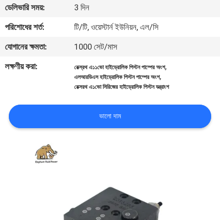
ডেলিভারি সময়:
3 দিন
নিয়ন্ত্রণ
পরিশোধের শর্ত:
টি/টি, ওয়েস্টার্ন ইউনিয়ন, এল/সি
যোগাযোগ
যোগানের ক্ষমতা:
1000 সেট/মাস
করুন
লক্ষণীয় করা:
,
রেক্স্রথ এ১১ভো হাইড্রোলিক পিস্টন পাম্পের অংশ
,
এলআরডিএস হাইড্রোলিক পিস্টন পাম্পের অংশ
রেক্সরথ এ১ভো সিরিজের হাইড্রোলিক পিস্টন যন্ত্রাংশ
খবর
ভালো দাম
কেস
সাইট
ম্যাপ
PRIVACY