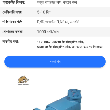
প্যাকেজিং বিবরণ:
শক্ত কাগজের বাক্স, কাঠের বাক্স
নিয়ন্ত্রণ
ডেলিভারি সময়:
5-10 দিন
যোগাযোগ
পরিশোধের শর্ত:
টি/টি, ওয়েস্টার্ন ইউনিয়ন, এল/সি
করুন
যোগানের ক্ষমতা:
1000 সেট/মাস
লক্ষণীয় করা:
,
112-1062-006 কার লিন হাইড্রোলিক মোটর
খবর
,
OMH চার্ লিন হাইড্রোলিক মোটর
১১২-১০৬২-০০৬ কার লিন মোটর
কেস
ভালো দাম
সাইট
ম্যাপ
PRIVACY