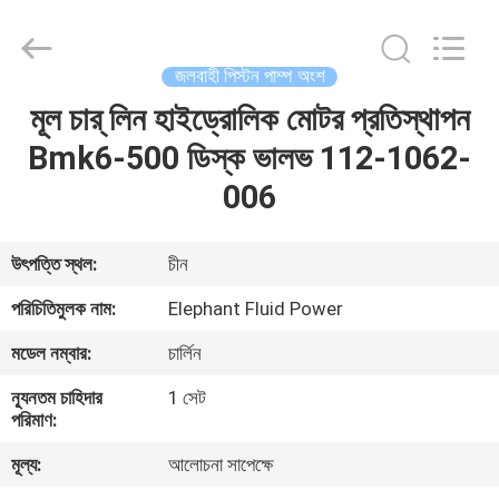
2026
Elephant
Fluid
Power
Co.,Ltd.
জলবাহী পিস্টন পাম্প অংশ
All
Rights
Reserved.
মূল চার্ লিন হাইড্রোলিক মোটর প্রতিস্থাপন
বাড়ি
Bmk6-500 ডিস্ক ভালভ 112-1062-
পণ্য
006
আমাদের
উৎপত্তি স্থল:
চীন
সম্পর্কে
পরিচিতিমুলক নাম:
Elephant Fluid Power
মডেল নম্বার:
চার্লিন
কারখানা
ন্যূনতম চাহিদার
1 সেট
ভ্রমণ
পরিমাণ:
মূল্য:
আলোচনা সাপেক্ষে
মান