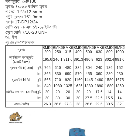
স্থানচ্যুতিঃ ৩০টি।00
ফ্ল্যাঞ্জঃ ৪x১৩.৫ বর্গাকার ফ্ল্যাঞ্জ
পাইলট: 127x12.5mm
মাউন্ট দূরত্বঃ 161.9mm
শ্যাফ্টঃ 17-DP12/24
পোর্টঃ ৩/৪ ∙ ৮ এক্স ৩/৮-১৬ ইউএনসি
ড্রেন পোর্টঃ 7/16-20 UNF
রঙঃ নীল
প্রধান স্পেসিফিকেশন
BMK6
BMK6
BMK6
BMK6
BMK6
BMK6
BMK6
BMK6
প্রকার
200
250
315
400
500
630
800
1000
জ্যামিতিক স্থানচ্যুতি
195.6
246.1
311.6
391.3
490.8
623
802.4
981.6
(cm3 /rev.)
প্রধান গতি ((rpm)
কন্ট.
765
610
480
382
304
240
186
152
int.
865
830
690
570
455
360
280
230
ম্যাক্স টর্ক N.M.
কন্ট.
565
710
920
1160
1445
1480
1580
1675
int.
840
1080
1325
1625
1880
1890
1880
1860
সর্বাধিক চাপ পতন (এমপিএ)
কন্ট.
20
20
20
20
20
17.5
14
14
int.
30
30
30
30
27.5
22.5
15.5
14
ওজন (কেজি)
26.3
26.8
27.3
28
28.8
29.6
30.5
32