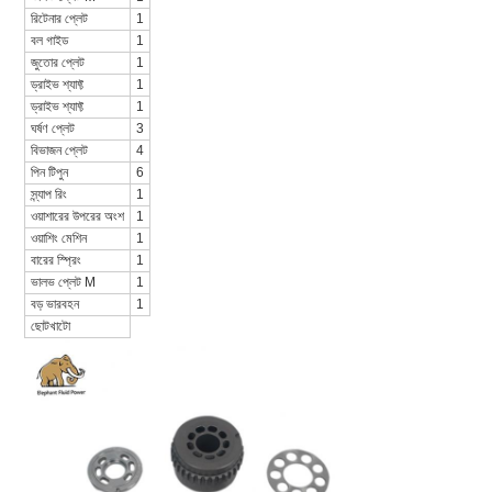
রিটেনার প্লেট
1
বল গাইড
1
জুতোর প্লেট
1
ড্রাইভ শ্যাফ্ট
1
ড্রাইভ শ্যাফ্ট
1
ঘর্ষণ প্লেট
3
বিভাজন প্লেট
4
পিন টিপুন
6
স্ন্যাপ রিং
1
ওয়াশারের উপরের অংশ
1
ওয়াশিং মেশিন
1
বারের স্প্রিং
1
ভালভ প্লেট M
1
বড় ভারবহন
1
ছোটখাটো