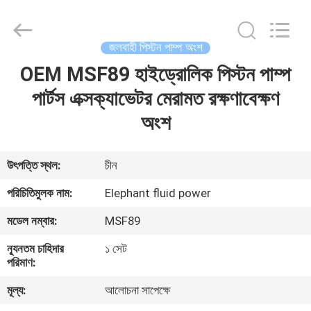
2026
Elephant
Fluid
Power
Co.,Ltd.
জলবাহী পিস্টন পাম্প অংশ
All
Rights
Reserved.
OEM MSF89 হাইড্রোলিক পিস্টন পাম্প
বাড়ি
পার্টস এক্সক্যাভেটর মেরামত রক্ষণাবেক্ষণ
পণ্য
অংশ
আমাদের
উৎপত্তি স্থল:
চীন
সম্পর্কে
পরিচিতিমুলক নাম:
Elephant fluid power
মডেল নম্বার:
MSF89
কারখানা
ন্যূনতম চাহিদার
১ সেট
ভ্রমণ
পরিমাণ:
মূল্য:
আলোচনা সাপেক্ষে
মান