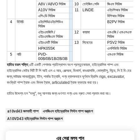
A8V / A8VO সিরিজ
10
তেইজিন সেকি
জিএম সিরিজ
A10V সিরিজ
11
LINDE
এইচপিআর সিরিজ
এপি২ডি সিরিজ
বিপিআর সিরিজ
4
হিটাচি
এইচপিভি/এইচপিভিও
B2PV সিরিজ
সিরিজ
এইচএমজিসি /
12
কায়াবা
এমএজি / এমএসএফ
এইচএমজিএফ সিরিজ
সিরিজ
এইচএমটি সিরিজ
13
লিবেহের
PSV2 সিরিজ
HPK055K
এলপিভিডি সিরিজ
5
নাচি
PVD-
এমএফ সিরিজ
00B/0B/1B/2B/3B
হাতির তরল শক্তি
,এটি একটি পেশাদার প্রতিস্থাপন অংশ প্রস্তুতকারক, হাইড্রোলিক পাম্প এবং
হাইড্রোলিক মোটর সিটি টি পি আই এল এ আর, রেক্সরথ, ভিকার্স, কাওয়াসাকি, কোম্যাটসু, লিন্ডে, লি ই বি হের
জন্য,সাউয়ার সানডস্ট্র্যান্ড, ইটন, পার্কার ইত্যাদি, পণ্য ব্যাপকভাবে ঘূর্ণমান ড্রিলিং rigs, excavator,
কংক্রিট পাম্প ট্রাক এবং মিশুক ট্রাক, articulated ট্রাক ব্যবহার করা হয়।
হাতির উদ্দেশ্য হল "বন্ধু", শুধু আপনার জন্য গুণগত পণ্য এবং দ্রুত সেবা প্রদান করা নয়।
a10vd43 জলবাহী পাম্প
এসজিএস হাইড্রোলিক পিস্টন পাম্প যন্ত্রাংশ
A10VD43 হাইড্রোলিক পিস্টন পাম্প যন্ত্রাংশ
এর সেরা মূল্য পান