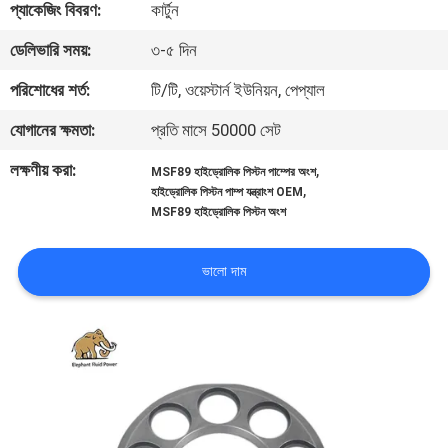
প্যাকেজিং বিবরণ:
কার্টুন
নিয়ন্ত্রণ
ডেলিভারি সময়:
৩-৫ দিন
যোগাযোগ
পরিশোধের শর্ত:
টি/টি, ওয়েস্টার্ন ইউনিয়ন, পেপ্যাল
করুন
যোগানের ক্ষমতা:
প্রতি মাসে 50000 সেট
লক্ষণীয় করা:
,
MSF89 হাইড্রোলিক পিস্টন পাম্পের অংশ
খবর
,
হাইড্রোলিক পিস্টন পাম্প যন্ত্রাংশ OEM
MSF89 হাইড্রোলিক পিস্টন অংশ
কেস
ভালো দাম
সাইট
ম্যাপ
PRIVACY