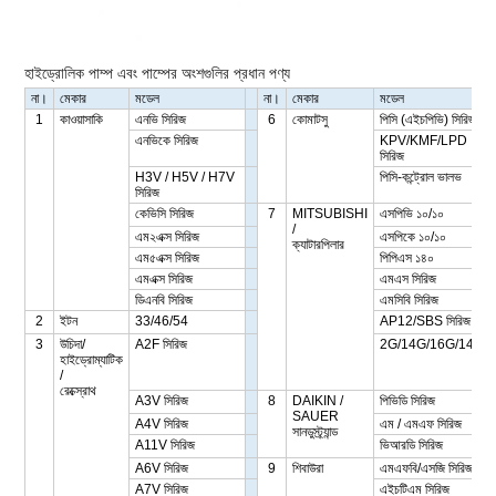
হাইড্রোলিক পাম্প এবং পাম্পের অংশগুলির প্রধান পণ্য
না।
মেকার
মডেল
না।
মেকার
মডেল
1
কাওয়াসাকি
এনভি সিরিজ
6
কোমাটসু
পিসি (এইচপিভি) সিরিজ
এনভিকে সিরিজ
KPV/KMF/LPD
সিরিজ
H3V / H5V / H7V
পিসি-কন্ট্রোল ভালভ
সিরিজ
কেভিসি সিরিজ
7
MITSUBISHI
এসপিভি ১০/১০
/
এম২এক্স সিরিজ
এসপিকে ১০/১০
ক্যাটারপিলার
এম৫এক্স সিরিজ
পিপিএস ১৪০
এমএক্স সিরিজ
এমএস সিরিজ
ডিএনবি সিরিজ
এমসিবি সিরিজ
2
ইটন
33/46/54
AP12/SBS সিরিজ
3
উচিদা/
A2F সিরিজ
2G/14G/16G/140G
হাইড্রোম্যাটিক
/
রেক্স্রোথ
A3V সিরিজ
8
DAIKIN /
পিভিডি সিরিজ
SAUER
A4V সিরিজ
এম / এমএফ সিরিজ
সানডুস্ট্র্যান্ড
A11V সিরিজ
ভিআরডি সিরিজ
A6V সিরিজ
9
শিবাউরা
এমএফবি/এসজি সিরিজ
A7V সিরিজ
এইচটিএম সিরিজ