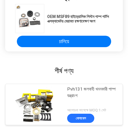
OEM MSF89 হাইড্রোলিক পিস্টন পাম্প পার্টস
এক্সক্যাভেটর মেরামত রক্ষণাবেক্ষণ অংশ
চালিয়ে
শীর্ষ পণ্য
Pvh131 জলবাহী খননকারী পাম্প
যন্ত্রাংশ
আলোচনা সাপেক্ষে MOQ:1 সেট
যোগাযোগ