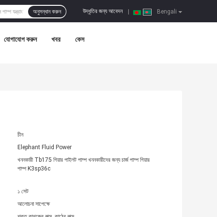
উদ্ধৃতির জন্য আবেদন
অনুসন্ধান করুন
|
Bengali
যোগাযোগ করুন
খবর
কেস
চীন
Elephant Fluid Power
খননকারী Tb175 গিয়ার পাইলট পাম্প খননকারীদের জন্য চার্জ পাম্প গিয়ার
পাম্প K3sp36c
১ সেট
আলোচনা সাপেক্ষে
শক্ত কাগজের বাক্স, কাঠের বাক্স