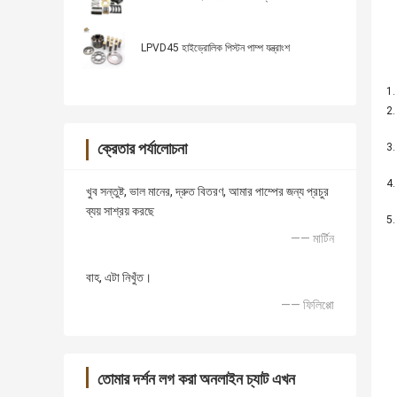
LPVD45 হাইড্রোলিক পিস্টন পাম্প যন্ত্রাংশ
ক্রেতার পর্যালোচনা
খুব সন্তুষ্ট, ভাল মানের, দ্রুত বিতরণ, আমার পাম্পের জন্য প্রচুর
ব্যয় সাশ্রয় করছে
—— মার্টিন
বাহ, এটা নিখুঁত।
—— ফিলিপ্পো
তোমার দর্শন লগ করা অনলাইন চ্যাট এখন