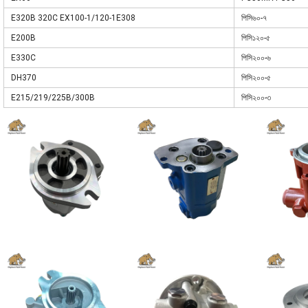
E320B 320C EX100-1/120-1E308
পিসি৬০-৭
E200B
পিসি১২০-৫
E330C
পিসি২০০-৬
DH370
পিসি২০০-৫
E215/219/225B/300B
পিসি২০০-৩