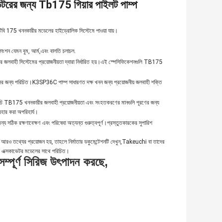
াভেটরের জন্য Tb175 গিয়ার পাইলট পাম্প
িবি 175 খননকারীর মডেলের হাইড্রোলিক সিস্টেমে পাওয়া যায়।
ফাংশন যেমন বুম, আর্ম,এবং বালতি চলাচল.
ারীর জলবাহী সিস্টেমের প্রয়োজনীয়তা দ্বারা নির্ধারিত হয়।এই স্পেসিফিকেশনগুলি TB175
 জন্য পরিচিত।K3SP36C পাম্প সাধারণত দক্ষ খনন জন্য প্রয়োজনীয় জলবাহী শক্তি
ুচি TB175 খননকারীর জলবাহী প্রয়োজনীয়তা এবং সংহতকরণের মানগুলি পূরণের জন্য
যবহার করা অপরিহার্য।
্য সঠিক রক্ষণাবেক্ষণ এবং পরিষেবা অত্যন্ত গুরুত্বপূর্ণ।প্রস্তুতকারকের সুপারিশ
আরও তথ্যের প্রয়োজন হয়, তাহলে নির্মাতার ডকুমেন্টেশনটি দেখুন,Takeuchi বা তাদের
75 এক্সকাভেটর মডেলের সাথে পরিচিত।
 সম্পূর্ণ সিরিজ উৎপাদন করছে,