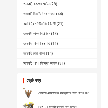
জলবাহী কক্ষপথ মোটর
(28)
জলবাহী দিকনির্দেশক ভালভ
(44)
অরবিট্রোল স্টিয়ারিং ইউনিট
(21)
জলবাহী পাম্প বিয়ারিংস
(18)
জলবাহী পাম্প সিল কিট
(11)
জলবাহী চার্জ পাম্প
(14)
জলবাহী পাম্প নিয়ন্ত্রণ ভালভ
(31)
শ্রেষ্ঠ পণ্য
কোমাটাস এক্সক্যাভেটর হাইড্রোলিক পিস্টন পাম্পের অংশ
Pvh131 জলবাহী খননকারী পাম্প যন্ত্রাংশ