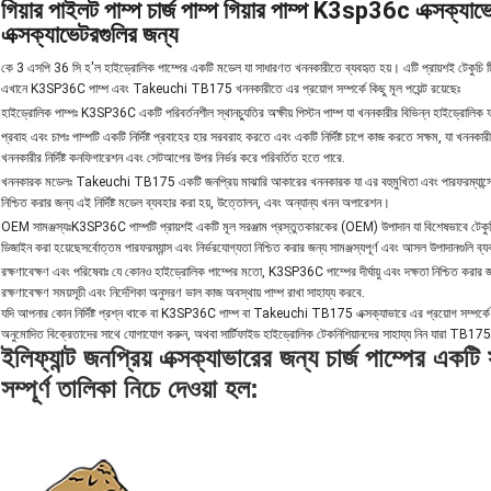
গিয়ার পাইলট পাম্প চার্জ পাম্প গিয়ার পাম্প K3sp36c এক্সক্য
এক্সক্যাভেটরগুলির জন্য
কে 3 এসপি 36 সি হ'ল হাইড্রোলিক পাম্পের একটি মডেল যা সাধারণত খননকারীতে ব্যবহৃত হয়। এটি প্রায়শই টেকুচি ট
এখানে K3SP36C পাম্প এবং Takeuchi TB175 খননকারীতে এর প্রয়োগ সম্পর্কে কিছু মূল পয়েন্ট রয়েছেঃ
হাইড্রোলিক পাম্পঃ K3SP36C একটি পরিবর্তনশীল স্থানচ্যুতির অক্ষীয় পিস্টন পাম্প যা খননকারীর বিভিন্ন হাইড্রোলিক 
প্রবাহ এবং চাপঃ পাম্পটি একটি নির্দিষ্ট প্রবাহের হার সরবরাহ করতে এবং একটি নির্দিষ্ট চাপে কাজ করতে সক্ষম, যা খননক
খননকারীর নির্দিষ্ট কনফিগারেশন এবং সেটআপের উপর নির্ভর করে পরিবর্তিত হতে পারে.
খননকারক মডেলঃ Takeuchi TB175 একটি জনপ্রিয় মাঝারি আকারের খননকারক যা এর বহুমুখিতা এবং পারফরম্যান্সের
নিশ্চিত করার জন্য এই নির্দিষ্ট মডেল ব্যবহার করা হয়, উত্তোলন, এবং অন্যান্য খনন অপারেশন।
OEM সামঞ্জস্যঃK3SP36C পাম্পটি প্রায়শই একটি মূল সরঞ্জাম প্রস্তুতকারকের (OEM) উপাদান যা বিশেষভাবে টেক
ডিজাইন করা হয়েছেসর্বোত্তম পারফরম্যান্স এবং নির্ভরযোগ্যতা নিশ্চিত করার জন্য সামঞ্জস্যপূর্ণ এবং আসল উপাদানগুলি ব্
রক্ষণাবেক্ষণ এবং পরিষেবাঃ যে কোনও হাইড্রোলিক পাম্পের মতো, K3SP36C পাম্পের দীর্ঘায়ু এবং দক্ষতা নিশ্চিত করার জন
রক্ষণাবেক্ষণ সময়সূচী এবং নির্দেশিকা অনুসরণ ভাল কাজ অবস্থায় পাম্প রাখা সাহায্য করবে.
যদি আপনার কোন নির্দিষ্ট প্রশ্ন থাকে বা K3SP36C পাম্প বা Takeuchi TB175 এক্সক্যাভারে এর প্রয়োগ সম্পর্কে 
অনুমোদিত বিক্রেতাদের সাথে যোগাযোগ করুন, অথবা সার্টিফাইড হাইড্রোলিক টেকনিশিয়ানদের সাহায্য নিন যারা TB1
ইলিফ্যান্ট জনপ্রিয় এক্সক্যাভারের জন্য চার্জ পাম্পের একটি
সম্পূর্ণ তালিকা নিচে দেওয়া হল: