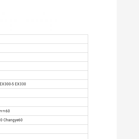
EX300-5 EX330
লংগং60
0 Changye60