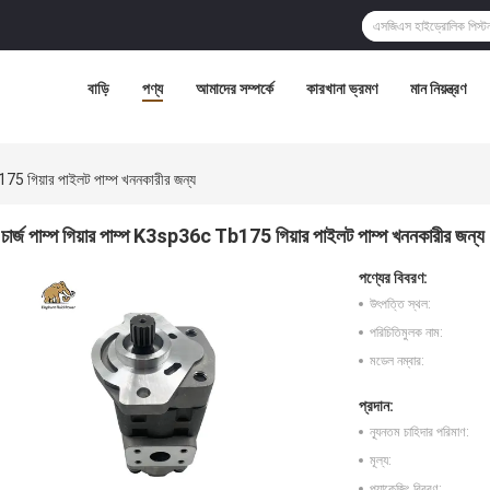
বাড়ি
পণ্য
আমাদের সম্পর্কে
কারখানা ভ্রমণ
মান নিয়ন্ত্রণ
175 গিয়ার পাইলট পাম্প খননকারীর জন্য
চার্জ পাম্প গিয়ার পাম্প K3sp36c Tb175 গিয়ার পাইলট পাম্প খননকারীর জন্য
পণ্যের বিবরণ:
উৎপত্তি স্থল:
পরিচিতিমুলক নাম:
মডেল নম্বার:
প্রদান:
ন্যূনতম চাহিদার পরিমাণ:
মূল্য:
প্যাকেজিং বিবরণ: