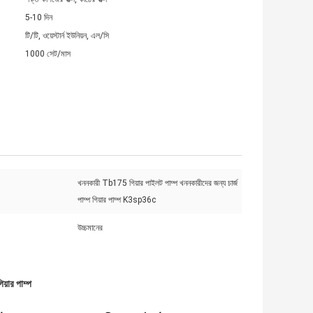
5-10 দিন
টি/টি, ওয়েস্টার্ন ইউনিয়ন, এল/সি
1000 সেট/মাস
খননকারী Tb175 গিয়ার পাইলট পাম্প খননকারীদের জন্য চার্জ
পাম্প গিয়ার পাম্প K3sp36c
উচ্চমানের
়ার পাম্প