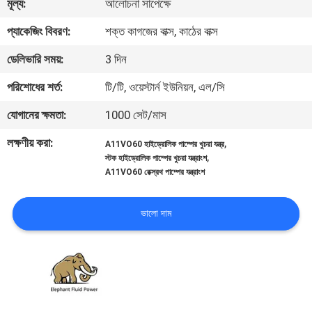
মূল্য:
আলোচনা সাপেক্ষে
নিয়ন্ত্রণ
প্যাকেজিং বিবরণ:
শক্ত কাগজের বাক্স, কাঠের বাক্স
যোগাযোগ
ডেলিভারি সময়:
3 দিন
করুন
পরিশোধের শর্ত:
টি/টি, ওয়েস্টার্ন ইউনিয়ন, এল/সি
যোগানের ক্ষমতা:
1000 সেট/মাস
খবর
লক্ষণীয় করা:
,
A11VO60 হাইড্রোলিক পাম্পের খুচরা যন্ত্র
,
স্টক হাইড্রোলিক পাম্পের খুচরা যন্ত্রাংশ
কেস
A11VO60 রেক্স্রথ পাম্পের যন্ত্রাংশ
ভালো দাম
সাইট
ম্যাপ
PRIVACY