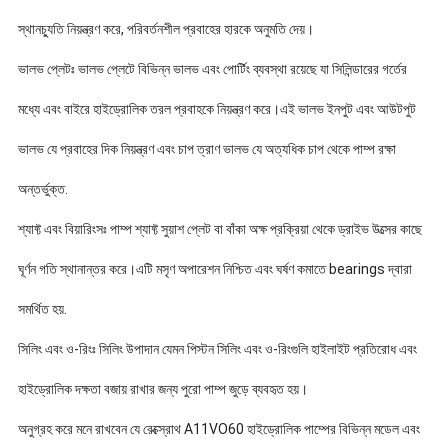
স্থানচ্যুতি নিয়ন্ত্রণ করে, পরিবর্তনশীল প্রবাহের হারকে অনুমতি দেয়।
ভালভ প্লেটঃ ভালভ প্লেটে বিভিন্ন ভালভ এবং পোর্টিং ব্যবস্থা রয়েছে যা সিলিন্ডারের গর্তের
মধ্যে এবং বাইরে হাইড্রোলিক তরল প্রবাহকে নিয়ন্ত্রণ করে।এই ভালভ ইনপুট এবং আউটপুট
ভালভ যে প্রবাহের দিক নিয়ন্ত্রণ এবং চাপ ত্রাণ ভালভ যে অত্যধিক চাপ থেকে পাম্প রক্ষা
অন্তর্ভুক্ত.
শ্যাফ্ট এবং বিয়ারিংসঃ পাম্প শ্যাফ্ট সুয়াশ প্লেট বা বাঁকা অক্ষ প্রক্রিয়া থেকে ড্রাইভ উত্সের কাছে
ঘূর্ণন গতি স্থানান্তর করে।এটি মসৃণ অপারেশন নিশ্চিত এবং ঘর্ষণ কমাতে bearings দ্বারা
সমর্থিত হয়.
সিলিং এবং ও-রিংঃ সিলিং উপাদান যেমন পিস্টন সিলিং এবং ও-রিংগুলি হাইলাইট প্রতিরোধ এবং
হাইড্রোলিক দক্ষতা বজায় রাখার জন্য পুরো পাম্প জুড়ে ব্যবহৃত হয়।
অনুগ্রহ করে মনে রাখবেন যে রেক্স্রোথ A11VO60 হাইড্রোলিক পাম্পের বিভিন্ন মডেল এবং