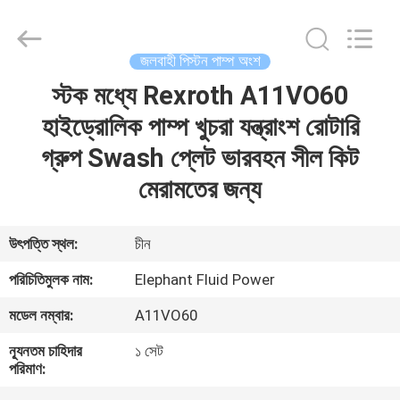
2026
Elephant
Fluid
Power
Co.,Ltd.
জলবাহী পিস্টন পাম্প অংশ
All
Rights
Reserved.
স্টক মধ্যে Rexroth A11VO60
বাড়ি
হাইড্রোলিক পাম্প খুচরা যন্ত্রাংশ রোটারি
পণ্য
গ্রুপ Swash প্লেট ভারবহন সীল কিট
মেরামতের জন্য
আমাদের
সম্পর্কে
উৎপত্তি স্থল:
চীন
পরিচিতিমুলক নাম:
Elephant Fluid Power
কারখানা
মডেল নম্বার:
A11VO60
ভ্রমণ
ন্যূনতম চাহিদার
১ সেট
পরিমাণ:
মান