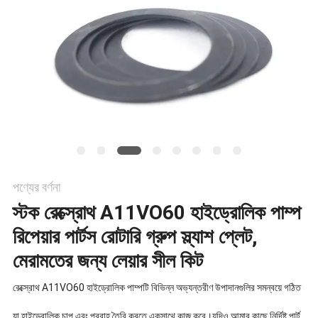
POLICY
পণ্যের বর্ণনা
স্টক রেক্স্রোথ A11VO60 হাইড্রোলিক পাম্প
রিপেয়ার পার্টস রোটারি গ্রুপ স্ল্যাশ প্লেট,
মেরামতের জন্য লেয়ার সীল কিট
রেক্স্রোথ A11VO60 হাইড্রোলিক পাম্পটি বিভিন্ন অভ্যন্তরীণ উপাদানগুলির সমন্বয়ে গঠিত
যা হাইড্রোলিক চাপ এবং প্রবাহ তৈরি করতে একসাথে কাজ করে।যদিও আমার কাছে নির্দিষ্ট পার্ট