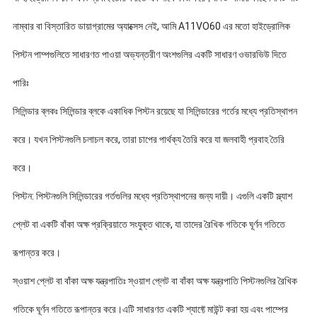
নাম্বার বা বিস্তারিত ডায়াগ্রামের অ্যাক্সেস নেই, আমি A11VO60 এর মতো হাইড্রোলিক
পিস্টন পাম্পগুলিতে সাধারণত পাওয়া অভ্যন্তরীণ অংশগুলির একটি সাধারণ ওভারভিউ দিতে
পারিঃ
সিলিন্ডার ব্লকঃ সিলিন্ডার ব্লকে একাধিক পিস্টন রয়েছে যা সিলিন্ডারের গর্তের মধ্যে প্রতিস্থাপন
করে। যখন পিস্টনগুলি চলাচল করে, তারা চাপের পার্থক্য তৈরি করে যা জলবাহী প্রবাহ তৈরি
করে।
পিস্টন: পিস্টনগুলি সিলিন্ডারের গর্তগুলির মধ্যে প্রতিস্থাপনের জন্য দায়ী। এগুলি একটি স্ল্যাশ
প্লেট বা একটি বাঁকা অক্ষ প্রক্রিয়াতে সংযুক্ত থাকে, যা তাদের রৈখিক গতিকে ঘূর্ণন গতিতে
রূপান্তর করে।
স্ওয়াশ প্লেট বা বাঁকা অক্ষ যন্ত্রপাতিঃ স্ওয়াশ প্লেট বা বাঁকা অক্ষ যন্ত্রপাতি পিস্টনগুলির রৈখিক
গতিকে ঘূর্ণন গতিতে রূপান্তর করে।এটি সাধারণত একটি শ্যাফ্টে মাউন্ট করা হয় এবং পাম্পের