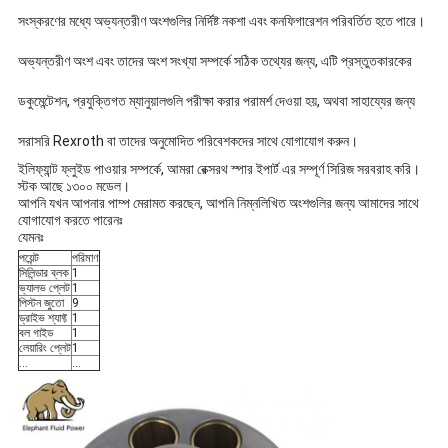
সংস্করণের মধ্যে অভ্যন্তরীণ অংশগুলির নির্দিষ্ট নকশা এবং কনফিগারেশন পরিবর্তিত হতে পারে।
অভ্যন্তরীণ অংশ এবং তাদের অংশ সংখ্যা সম্পর্কে সঠিক তথ্যের জন্য, এটি প্রস্তুতকারকের
ডকুমেন্টেশন, প্রযুক্তিগত ম্যানুয়ালগুলি পরীক্ষা করার পরামর্শ দেওয়া হয়, অথবা সাহায্যের জন্য
সরাসরি Rexroth বা তাদের অনুমোদিত পরিবেশকদের সাথে যোগাযোগ করুন।
ইলিফ্যান্ট ফ্লুইড পাওয়ার সম্পর্কে, আমরা রেক্সরথ স্পার ইপার্ট এর সম্পূর্ণ সিরিজ সরবরাহ করি।
স্টক আছে ১৩০০ মডেল।
আপনি যখন আপনার পাম্প মেরামত করছেন, আপনি নিম্নলিখিত অংশগুলির জন্য আমাদের সাথে
যোগাযোগ করতে পারেনঃ
যেমনঃ
পয়েন্ট
পরিমাণ
সিলিন্ডার ব্লক
1
ভ্যালভ প্লেট
1
পিস্টন জুতো
9
ড্রাইভ শ্যাফ্ট
1
বল গাইড
1
লেয়ারিং প্লেট
1
...
...