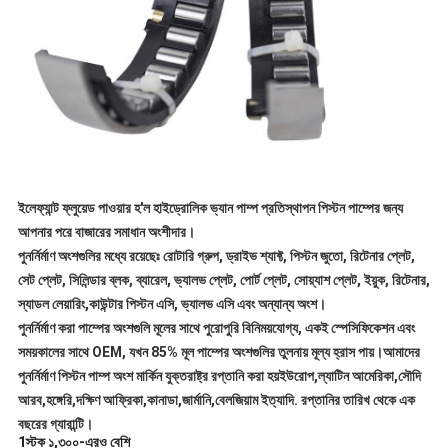
ইলেফ্যান্ট ফ্লুয়েড পাওয়ার হ'ল হাইড্রোলিক ভ্যান পাম্প প্রতিস্থাপন পিস্টন পাম্পের জন্য
আপনার পরে বাজারের সমাধান অংশীদার।
পুনর্নির্মাণ অংশগুলির মধ্যে রয়েছেঃ রোটারি গ্রুপ, ড্রাইভ শ্যাফ্ট, পিস্টন জুতো, রিটেনার প্লেট,
সেট প্লেট, সিলিন্ডার ব্লক, ব্যারেল, ভ্যালভ প্লেট, পোর্ট প্লেট, সোয়্যাশ প্লেট, ইয়ুক, রিটেনার,
স্যাডল লেয়ারিং,কাউন্টার পিস্টন এসি, ভ্যালভ এসি এবং অন্যান্য অংশ।
পুনর্নির্মাণ করা পাম্পের অংশগুলি মূলের সাথে পুরোপুরি বিনিময়যোগ্য, একই স্পেসিফিকেশন এবং
সময়কালের সাথে OEM, যখন 85% মূল পাম্পের অংশগুলির তুলনায় মূল্য হ্রাস পায়।আমাদের
পুনর্নির্মাণ পিস্টন পাম্প অংশ মার্কিন যুক্তরাষ্ট্র রপ্তানি করা হয়ইউরোপ,ল্যাটিন আমেরিকা,সৌদি
আরব,হঙ্গেরি,দক্ষিণ আফ্রিকা,কানাডা,জার্মানি,বেলজিয়াম ইত্যাদি. রপ্তানির তারিখ থেকে এক
বছরের গ্যারান্টি।
1স্টক ১,৩০০-এরও বেশি