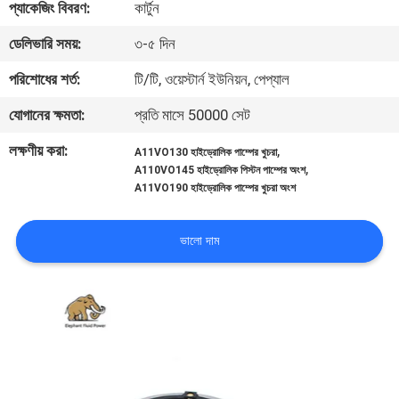
প্যাকেজিং বিবরণ:
কার্টুন
নিয়ন্ত্রণ
ডেলিভারি সময়:
৩-৫ দিন
যোগাযোগ
পরিশোধের শর্ত:
টি/টি, ওয়েস্টার্ন ইউনিয়ন, পেপ্যাল
করুন
যোগানের ক্ষমতা:
প্রতি মাসে 50000 সেট
লক্ষণীয় করা:
,
A11VO130 হাইড্রোলিক পাম্পের খুচরা
খবর
,
A110VO145 হাইড্রোলিক পিস্টন পাম্পের অংশ
A11VO190 হাইড্রোলিক পাম্পের খুচরা অংশ
কেস
ভালো দাম
সাইট
ম্যাপ
PRIVACY