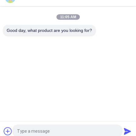
পার্কার ভারী-শুল্ক উচ্চ-চাপ পরিবর্তনশীল স্থানচ্যুতি অক্ষীয় পিস্টন পাম্প
PV140R1K1T1NMMC.
11:05 AM
C101-25-LMS ভারী দায়িত্ব হাইড্রোলিক গিয়ার পাম্প
Good day, what product are you looking for?
সব
জলবাহী পিস্টন পাম্প অংশ
জলবাহী ভ্যান পাম্প যন্ত্রাংশ
নির্মাণ যন্ত্রপাতি খুচরা যন্ত্রাংশ
জলবাহী ট্রাক্টর পাম্প
হাইড্রোলিক পিস্টন পাম্প
জলবাহী কক্ষপথ মোটর
জলবাহী দিকনির্দেশক ভালভ
অরবিট্রোল স্টিয়ারিং ইউনিট
উদ্ধৃতির জন্য আবেদন