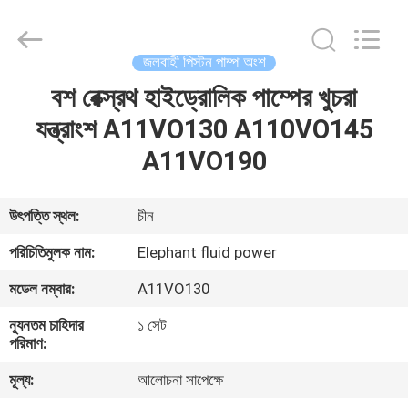
2026
Elephant
Fluid
Power
Co.,Ltd.
জলবাহী পিস্টন পাম্প অংশ
All
Rights
Reserved.
বশ রেক্স্রথ হাইড্রোলিক পাম্পের খুচরা
বাড়ি
যন্ত্রাংশ A11VO130 A110VO145
পণ্য
A11VO190
আমাদের
উৎপত্তি স্থল:
চীন
সম্পর্কে
পরিচিতিমুলক নাম:
Elephant fluid power
মডেল নম্বার:
A11VO130
কারখানা
ন্যূনতম চাহিদার
১ সেট
ভ্রমণ
পরিমাণ:
মূল্য:
আলোচনা সাপেক্ষে
মান