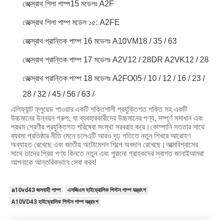
রেক্স্রোথ শিলা পাম্প15 মডেলঃ A2F
রেক্স্রোথ শিলা পাম্প মডেল ১৫: A2FE
রেক্স্রোথ প্রান্তিক পাম্প 16 মডেলঃ A10VM18 / 35 / 63
রেক্স্রোথ প্রান্তিক পাম্প 17 মডেলঃ A2V12 / 28DR A2VK12 / 28
রেক্স্রোথ প্রান্তিক পাম্প 18 মডেলঃ A2FO05 / 10 / 12 / 16 / 23 /
28 / 32 / 45 / 56 / 63 /
এলিফ্যান্ট ফ্লুয়েড পাওয়ার একটি শক্তিশালী প্রযুক্তিগত শক্তি সহ একটি
উচ্চমানের উন্নয়ন গ্রুপ, যা ব্যবহারকারীদের উচ্চমানের পণ্য, সম্পূর্ণ সমাধান এবং
প্রথম শ্রেণীর প্রযুক্তিগত পরিষেবা সংস্থা সরবরাহ করে।কোম্পানি সততার সাথে
ব্যবসা প্রতিষ্ঠার নীতি মেনে চলেএটি আরও দৃঢ় গতিতে নতুন শিখরে আরোহণ
অব্যাহত রেখেছে এবং জাতীয় অটোমেশন শিল্পে অবদান রেখেছে।আত্মবিশ্বাসের
সাথে তাদের প্রিয় পণ্য কিনতে নতুন এবং পুরানো গ্রাহকদের স্বাগত জানাইআমরা
আপনাকে আন্তরিকভাবে সেবা করব!
a10vd43 জলবাহী পাম্প
এসজিএস হাইড্রোলিক পিস্টন পাম্প যন্ত্রাংশ
A10VD43 হাইড্রোলিক পিস্টন পাম্প যন্ত্রাংশ