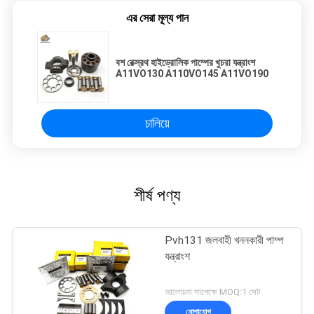
এর সেরা মূল্য পান
বশ রেক্স্রথ হাইড্রোলিক পাম্পের খুচরা যন্ত্রাংশ
A11VO130 A110VO145 A11VO190
চালিয়ে
শীর্ষ পণ্য
Pvh131 জলবাহী খননকারী পাম্প
যন্ত্রাংশ
আলোচনা সাপেক্ষে MOQ:1 সেট
যোগাযোগ