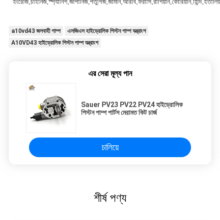
ইংরেজি,চাইনিজ,স্প্যানিশ,জাপানিজ,পর্তুগিজ,জার্মান,আরবি,ফরাসি,রাশিয়ান,কোরিয়ান,হিন্দি,ইতালিয
a10vd43 জলবাহী পাম্প
এসজিএস হাইড্রোলিক পিস্টন পাম্প যন্ত্রাংশ
A10VD43 হাইড্রোলিক পিস্টন পাম্প যন্ত্রাংশ
এর সেরা মূল্য পান
Sauer PV23 PV22 PV24 হাইড্রোলিক
পিস্টন পাম্প পার্টস মেরামত কিট চার্জ
চালিয়ে
শীর্ষ পণ্য