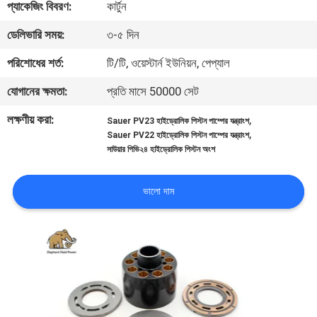
প্যাকেজিং বিবরণ:
কার্টুন
নিয়ন্ত্রণ
ডেলিভারি সময়:
৩-৫ দিন
যোগাযোগ
পরিশোধের শর্ত:
টি/টি, ওয়েস্টার্ন ইউনিয়ন, পেপ্যাল
করুন
যোগানের ক্ষমতা:
প্রতি মাসে 50000 সেট
লক্ষণীয় করা:
,
Sauer PV23 হাইড্রোলিক পিস্টন পাম্পের যন্ত্রাংশ
খবর
,
Sauer PV22 হাইড্রোলিক পিস্টন পাম্পের যন্ত্রাংশ
সাউয়ার পিভি২৪ হাইড্রোলিক পিস্টন অংশ
কেস
ভালো দাম
সাইট
ম্যাপ
PRIVACY