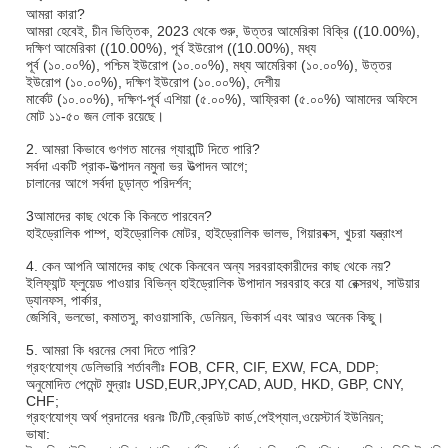
আমরা কারা?
আমরা হেবেই, চীন ভিত্তিক, 2023 থেকে শুরু, উত্তর আমেরিকা বিক্রি ((10.00%),
দক্ষিণ আমেরিকা ((10.00%), পূর্ব ইউরোপ ((10.00%), মধ্য
পূর্ব (১০.০০%), পশ্চিম ইউরোপ (১০.০০%), মধ্য আমেরিকা (১০.০০%), উত্তর
ইউরোপ (১০.০০%), দক্ষিণ ইউরোপ (১০.০০%), দেশীয়
মার্কেট (১০.০০%), দক্ষিণ-পূর্ব এশিয়া (৫.০০%), আফ্রিকা (৫.০০%) আমাদের অফিসে
মোট ১১-৫০ জন লোক রয়েছে।
2. আমরা কিভাবে গুণগত মানের গ্যারান্টি দিতে পারি?
সর্বদা একটি প্রাক-উত্পাদন নমুনা ভর উত্পাদন আগে;
চালানের আগে সর্বদা চূড়ান্ত পরিদর্শন;
3আমাদের কাছ থেকে কি কিনতে পারবেন?
হাইড্রোলিক পাম্প, হাইড্রোলিক মোটর, হাইড্রোলিক ভালভ, গিয়ারবক্স, খুচরা যন্ত্রাংশ
4. কেন আপনি আমাদের কাছ থেকে কিনবেন অন্য সরবরাহকারীদের কাছ থেকে নয়?
ইলিফ্যান্ট ফ্লুয়েড পাওয়ার বিভিন্ন হাইড্রোলিক উপাদান সরবরাহ করে যা রেক্সরথ, সাউয়ার
ড্যানফস, পার্কার,
জেসিবি, ভলভো, কমাতসু, কাওয়াসাকি, ডেনিয়ন, ভিকার্স এবং আরও অনেক কিছু।
5. আমরা কি ধরনের সেবা দিতে পারি?
গ্রহণযোগ্য ডেলিভারি শর্তাবলীঃ FOB, CFR, CIF, EXW, FCA, DDP;
অনুমোদিত পেমেন্ট মুদ্রাঃ USD,EUR,JPY,CAD, AUD, HKD, GBP, CNY,
CHF;
গ্রহণযোগ্য অর্থ প্রদানের ধরনঃ টি/টি,ক্রেডিট কার্ড,পেইপ্যাল,ওয়েস্টার্ন ইউনিয়ন;
ভাষা: