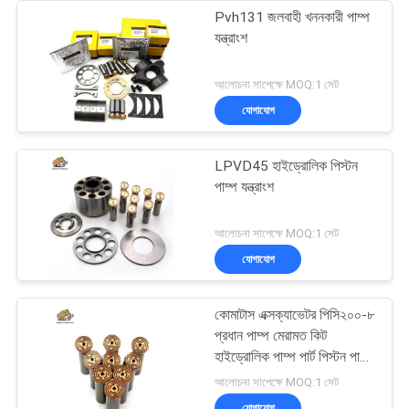
Pvh131 জলবাহী খননকারী পাম্প
যন্ত্রাংশ
আলোচনা সাপেক্ষে MOQ:1 সেট
যোগাযোগ
LPVD45 হাইড্রোলিক পিস্টন
পাম্প যন্ত্রাংশ
আলোচনা সাপেক্ষে MOQ:1 সেট
যোগাযোগ
কোমাটাস এক্সক্যাভেটর পিসি২০০-৮
প্রধান পাম্প মেরামত কিট
হাইড্রোলিক পাম্প পার্ট পিস্টন পাম্প
রক্ষণাবেক্ষণ মেরামতের পরিষেবা
আলোচনা সাপেক্ষে MOQ:1 সেট
যোগাযোগ