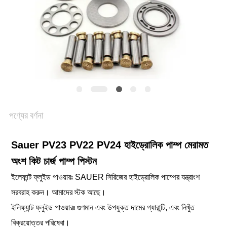
POLICY
পণ্যের বর্ণনা
Sauer PV23 PV22 PV24 হাইড্রোলিক পাম্প মেরামত
অংশ কিট চার্জ পাম্প পিস্টন
ইলেফান্ট ফ্লুইড পাওয়ারঃ SAUER সিরিজের হাইড্রোলিক পাম্পের যন্ত্রাংশ
সরবরাহ করুন। আমাদের স্টক আছে।
ইলিফ্যান্ট ফ্লুইড পাওয়ারঃ গুণমান এবং উপযুক্ত দামের গ্যারান্টি, এবং নিখুঁত
বিক্রয়োত্তর পরিষেবা।