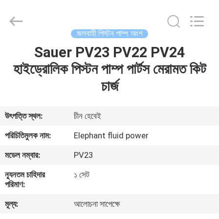
2026
Elephant
Fluid
Power
Co.,Ltd.
জলবাহী পিস্টন পাম্প অংশ
All
Rights
Reserved.
Sauer PV23 PV22 PV24
বাড়ি
হাইড্রোলিক পিস্টন পাম্প পার্টস মেরামত কিট
পণ্য
চার্জ
আমাদের
উৎপত্তি স্থল:
চীন হেবেই
সম্পর্কে
পরিচিতিমুলক নাম:
Elephant fluid power
মডেল নম্বার:
PV23
কারখানা
ন্যূনতম চাহিদার
১ সেট
ভ্রমণ
পরিমাণ:
মূল্য:
আলোচনা সাপেক্ষে
মান