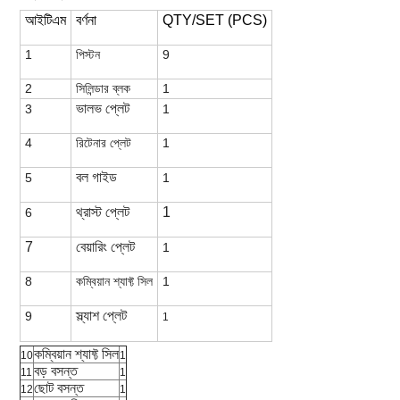
আইটিএম
বর্ণনা
QTY/SET (PCS)
1
পিস্টন
9
2
সিলিন্ডার ব্লক
1
ভালভ প্লেট
3
1
4
রিটেনার প্লেট
1
বল গাইড
5
1
থ্রাস্ট প্লেট
1
6
7
বেয়ারিং প্লেট
1
8
কম্বিয়ান শ্যাফ্ট সিল
1
স্ল্যাশ প্লেট
9
1
কম্বিয়ান শ্যাফ্ট সিল
10
1
বড় বসন্ত
11
1
ছোট বসন্ত
12
1