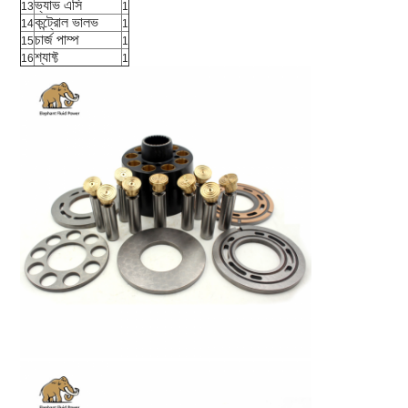
ভ্যাভ এসি
13
1
কন্ট্রোল ভালভ
14
1
চার্জ পাম্প
15
1
শ্যাফ্ট
16
1