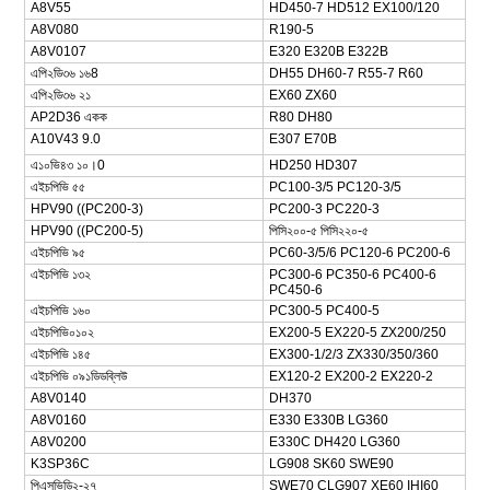
A8V55
HD450-7 HD512 EX100/120
A8V080
R190-5
A8V0107
E320 E320B E322B
এপি২ডি৩৬ ১৬8
DH55 DH60-7 R55-7 R60
এপি২ডি৩৬ ২১
EX60 ZX60
AP2D36 একক
R80 DH80
A10V43 9.0
E307 E70B
এ১০ভি৪৩ ১০।0
HD250 HD307
এইচপিভি ৫৫
PC100-3/5 PC120-3/5
HPV90 ((PC200-3)
PC200-3 PC220-3
HPV90 ((PC200-5)
পিসি২০০-৫ পিসি২২০-৫
এইচপিভি ৯৫
PC60-3/5/6 PC120-6 PC200-6
এইচপিভি ১৩২
PC300-6 PC350-6 PC400-6
PC450-6
এইচপিভি ১৬০
PC300-5 PC400-5
এইচপিভি০১০২
EX200-5 EX220-5 ZX200/250
এইচপিভি ১৪৫
EX300-1/2/3 ZX330/350/360
এইচপিভি ০৯১ডিডব্লিউ
EX120-2 EX200-2 EX220-2
A8V0140
DH370
A8V0160
E330 E330B LG360
A8V0200
E330C DH420 LG360
K3SP36C
LG908 SK60 SWE90
পিএসভিডি২-২৭
SWE70 CLG907 XE60 IHI60