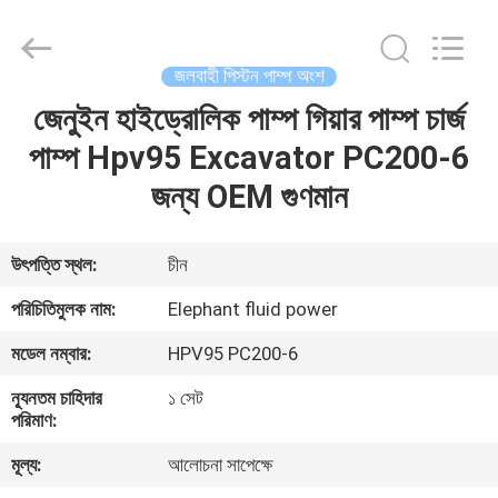
2026
Elephant
Fluid
Power
Co.,Ltd.
জলবাহী পিস্টন পাম্প অংশ
All
Rights
Reserved.
জেনুইন হাইড্রোলিক পাম্প গিয়ার পাম্প চার্জ
বাড়ি
পাম্প Hpv95 Excavator PC200-6
পণ্য
জন্য OEM গুণমান
আমাদের
উৎপত্তি স্থল:
চীন
সম্পর্কে
পরিচিতিমুলক নাম:
Elephant fluid power
মডেল নম্বার:
HPV95 PC200-6
কারখানা
ন্যূনতম চাহিদার
১ সেট
ভ্রমণ
পরিমাণ:
মূল্য:
আলোচনা সাপেক্ষে
মান