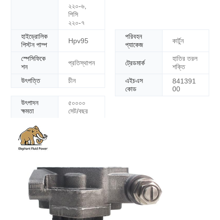
২২০-৬,
পিসি
২২০-৭
হাইড্রোলিক
পরিবহন
কার্টুন
Hpv95
পিস্টন পাম্প
প্যাকেজ
স্পেসিফিকে
হাতির তরল
প্রতিস্থাপন
ট্রেডমার্ক
শন
শক্তি
উৎপত্তি
চীন
এইচএস
841391
কোড
00
উৎপাদন
৫০০০০
ক্ষমতা
সেট/বছর