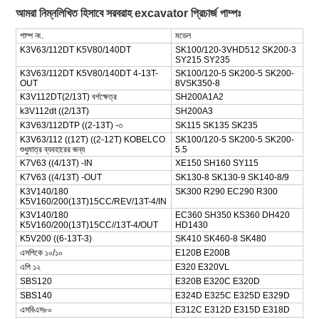
আমরা নিম্নলিখিত হিসাবে সরবরাহ excavator প্রিচার্জ পাম্পঃ
পাম্প নং.
মডেল
K3V63/112DT K5V80/140DT
SK100/120-3VHD512 SK200-3
SY215 SY235
K3V63/112DT K5V80/140DT 4-13T-
SK100/120-5 SK200-5 SK200-
OUT
8VSK350-8
K3V112DT(2/13T) বর্গক্ষেত্র
SH200A1A2
k3V112dt ((2/13T)
SH200A3
K3V63/112DTP ((2-13T) -৩
SK115 SK135 SK235
K3V63/112 ((12T) ((2-12T) KOBELCO
SK100/120-5 SK200-5 SK200-
শুধুমাত্র ব্যবহারের জন্য
5.5
K7V63 ((4/13T) -IN
XE150 SH160 SY115
K7V63 ((4/13T) -OUT
SK130-8 SK130-9 SK140-8/9
K3V140/180
SK300 R290 EC290 R300
K5V160/200(13T)15CC/REV/13T-4/IN
K3V140/180
EC360 SH350 KS360 DH420
K5V160/200(13T)15CC//13T-4/OUT
HD1430
K5V200 ((6-13T-3)
SK410 SK460-8 SK480
এসপিকে ১০/১০
E120B E200B
এপি ১২
E320 E320VL
SBS120
E320B E320C E320D
SBS140
E324D E325C E325D E329D
এসবিএস৮০
E312C E312D E315D E318D