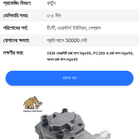
প্যাকেজিং বিবরণ:
কার্টুন
নিয়ন্ত্রণ
ডেলিভারি সময়:
৩-৫ দিন
যোগাযোগ
পরিশোধের শর্ত:
টি/টি, ওয়েস্টার্ন ইউনিয়ন, পেপ্যাল
করুন
যোগানের ক্ষমতা:
প্রতি মাসে 50000 সেট
লক্ষণীয় করা:
,
,
OEM কোয়ালিটি চার্জ পাম্প Hpv95
PC200-6 চার্জ পাম্প Hpv95
খবর
আসল চার্জ পাম্প Hpv95
কেস
ভালো দাম
সাইট
ম্যাপ
PRIVACY