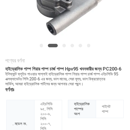
POLICY
পণ্যের বর্ণনা
হাইড্রোলিক পাম্প গিয়ার পাম্প চার্জ পাম্প Hpv95 খননকারীর জন্য PC200-6
ইলিফ্যান্ট ফ্লুইড পাওয়ার সাপ্লাই হাইড্রোলিক পাম্প গিয়ার পাম্প চার্জ পাম্প এইচপিভি 95
এক্সক্যাভেটর পিসি 200-6 এর জন্য, ভাল মানের, সেরা মূল্য, ভাল বিক্রয়োত্তর
সার্ভিস, আমরা হাইড্রোলিক পার্টসের জন্য আপনার সেরা পছন্দ।
বর্ণনাঃ
এইচপিভি
হাইড্রোলিক
পাইলট
৯৫, পিসি
পাম্পের
পাম্প
২০০-৬,
অংশ
পিসি
. মডেল নং.
২০০-৭,
পিসি