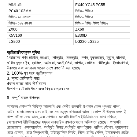
পিভিডি-২বি
EX40 YC45 PC55
PC40 103MM
পিসি৪০ পিসি৪৫
পিসি৩০ ৯৫ এমএম
পিসি৩০ পিসি৩৫
পিসি৫০ ১১২ এমএম
পিসি৫০ পিসি৫০ইউই পিসি৫৬
ZX60
ZX60
K5V160
E330D
LG200
LG220 LG225
প্রতিযোগিতামূলক সুবিধা
1আমাদের পণ্য জার্মানি, নরওয়ে, পোল্যান্ড, ফিনল্যান্ড, স্পেন, যুক্তরাজ্য, ফ্রান্স, রাশিয়া,
মার্কিন যুক্তরাষ্ট্র, ব্রাজিল, মেক্সিকো, অস্ট্রেলিয়া, জাপান, কোরিয়া, থাইল্যান্ড, ইন্দোনেশিয়া,
উরুগুয়ে এবং অন্যান্য অনেক দেশে রপ্তানি করা হয়েছে
2. 100% মূল সঙ্গে প্রতিস্থাপন
3. দ্রুত ডেলিভারি সময়
4ভাল দামের সাথে শীর্ষ মানের
5পেশাদার টেকনিশিয়ান এবং বিক্রয়োত্তর সেবা
6. সম্পূর্ণ মডেল উপলব্ধ
আমাদের কোম্পানি বিভিন্ন আমদানি এবং দেশীয় জলবাহী উপাদান যেমন প্লঞ্জার পাম্প,
মোটর, reducers এবং তাই মেরামত সমৃদ্ধ অভিজ্ঞতা আছে। কোম্পানী উন্নত জলবাহী
পাম্প পরীক্ষা বেঞ্চ আছে,এবং পেশাদার জলবাহী সিস্টেম ইঞ্জিনিয়ারদের সাথে সজ্জিত,
রক্ষণাবেক্ষণ ইঞ্জিনিয়ারদের সমৃদ্ধ ব্যবহারিক রক্ষণাবেক্ষণের অভিজ্ঞতা রয়েছে। পণ্যগুলি
রোডহেডার, এক্সক্যাভেটর, কংক্রিট মিক্সার,কংক্রিট পাম্প ট্রাক, পাম্পিং স্টেশন, প্যাভেলার,
রোড রোলার, রোড মিশ্রণকারী, হাইড্রোলিক লিফট, স্টিল রোলিং মেশিন, ইনজেকশন মোল্ডিং