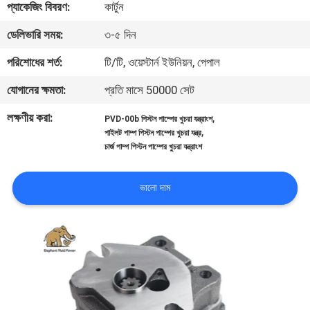
প্যাকেজিং বিবরণ:
কার্টুন
নিয়ন্ত্রণ
ডেলিভারি সময়:
৩-৫ দিন
যোগাযোগ
পরিশোধের শর্ত:
টি/টি, ওয়েস্টার্ন ইউনিয়ন, পেপাল
করুন
যোগানের ক্ষমতা:
প্রতি মাসে 50000 সেট
লক্ষণীয় করা:
,
PVD-00b পিস্টন পাম্পের খুচরা যন্ত্রাংশ
খবর
,
পাইলট পাম্প পিস্টন পাম্পের খুচরা যন্ত্র
চার্জ পাম্প পিস্টন পাম্পের খুচরা যন্ত্রাংশ
কেস
ভালো দাম
সাইট
ম্যাপ
PRIVACY