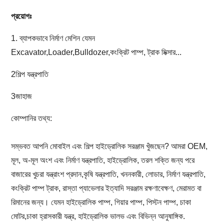
প্রয়োগঃ
1. ব্যাপকভাবে নির্মাণ মেশিন যেমন
Excavator,Loader,Bulldozer,
কংক্রিট পাম্প, ট্রাক মিক্সার...
2শিল্প যন্ত্রপাতি
3জাহাজ
কোম্পানির তথ্য:
সম্ভবত আপনি মোবাইল এবং শিল্প হাইড্রোলিক সরঞ্জাম খুঁজছেন? আমরা OEM,
মূল, অ-মূল অংশ এবং নির্মাণ যন্ত্রপাতি, হাইড্রোলিক, তরল শক্তি জন্য পরে
বাজারের খুচরা যন্ত্রাংশ প্রদান,কৃষি যন্ত্রপাতি, খননকারী, লোডার, নির্মাণ যন্ত্রপাতি,
কংক্রিট পাম্প ট্রাক, রাস্তা প্যাভেলার ইত্যাদি সরঞ্জাম রক্ষণাবেক্ষণ, মেরামত বা
রিমানের জন্য। যেমন হাইড্রোলিক পাম্প, গিয়ার পাম্প, পিস্টন পাম্প, চাকা
মোটর,চাকা হ্রাসকারী যন্ত্র, হাইড্রোলিক ভালভ এবং বিভিন্ন আনুষাঙ্গিক.