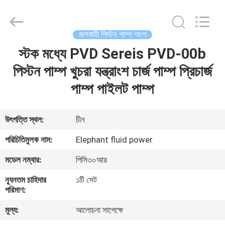
2026
Elephant
Fluid
Power
Co.,Ltd.
জলবাহী পিস্টন পাম্প অংশ
All
Rights
Reserved.
স্টক মধ্যে PVD Sereis PVD-00b
বাড়ি
পিস্টন পাম্প খুচরা যন্ত্রাংশ চার্জ পাম্প প্রিচার্জ
পণ্য
পাম্প পাইলট পাম্প
আমাদের
উৎপত্তি স্থল:
চীন
সম্পর্কে
পরিচিতিমুলক নাম:
Elephant fluid power
মডেল নম্বার:
পিসি৩০আর
কারখানা
ন্যূনতম চাহিদার
১টি সেট
ভ্রমণ
পরিমাণ:
মূল্য:
আলোচনা সাপেক্ষে
মান