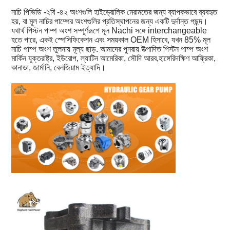
নাচি পিভিডি -২বি -৪২ অংশগুলি হাইড্রোলিক মেরামতের জন্য ব্যাপকভাবে ব্যবহৃত
হয়, বা মূল নাচির পাম্পের অংশগুলির প্রতিস্থাপনের জন্য একটি দুর্দান্ত পছন্দ।
যথার্থ পিস্টন পাম্প অংশ সম্পূর্ণরূপে মূল Nachi সঙ্গে interchangeable
হতে পারে, একই স্পেসিফিকেশন এবং সময়কাল OEM হিসাবে, যখন 85% মূল
নাচি পাম্প অংশ তুলনায় মূল্য ছাড়. আমাদের পুনরায় উত্পাদিত পিস্টন পাম্প অংশ
মার্কিন যুক্তরাষ্ট্র, ইউরোপ, ল্যাটিন আমেরিকা, সৌদি আরব,হাঙ্গেরিদক্ষিণ আফ্রিকা,
কানাডা, জার্মানি, বেলজিয়াম ইত্যাদি।