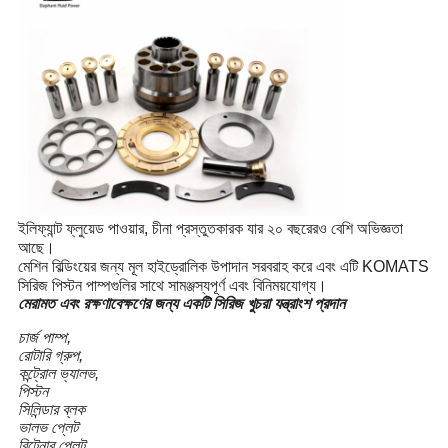
ইলিফ্যান্ট ফ্লুয়েড পাওয়ার, চীনা প্রস্তুতকারক যার ২০ বছরেরও বেশি অভিজ্ঞতা
আছে।
মেশিন বিল্ডিংয়ের জন্য মূল হাইড্রোলিক উপাদান সরবরাহ করে এবং এটি KOMATS
সিরিজ পিস্টন পাম্পগুলির সাথে সামঞ্জস্যপূর্ণ এবং বিনিময়যোগ্য।
মেরামত এবং রক্ষণাবেক্ষণের জন্য একটি সিরিজ খুচরা যন্ত্রাংশ প্রদান
চার্জ পাম্প,
রোটারি গ্রুপ,
কন্ট্রোল ভ্যালভ,
পিস্টন
সিলিন্ডার ব্লক
ভালভ প্লেট
রিটেনার প্লেট