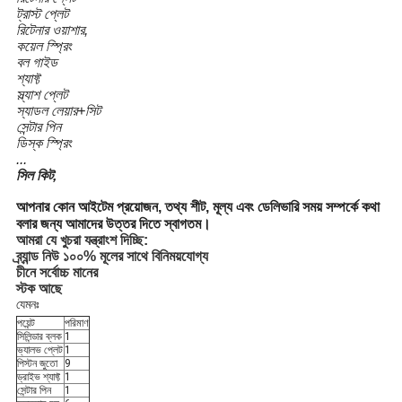
ট্রাস্ট প্লেট
রিটেনার ওয়াশার,
কয়েল স্প্রিং
বল গাইড
শ্যাফ্ট
স্ল্যাশ প্লেট
স্যাডল লেয়ার+সিট
সেন্টার পিন
ডিস্ক স্প্রিং
...
সিল কিট,
আপনার কোন আইটেম প্রয়োজন, তথ্য শীট, মূল্য এবং ডেলিভারি সময় সম্পর্কে কথা
বলার জন্য আমাদের উত্তর দিতে স্বাগতম।
আমরা যে খুচরা যন্ত্রাংশ দিচ্ছি:
ব্র্যান্ড নিউ ১০০% মূলের সাথে বিনিময়যোগ্য
চীনে সর্বোচ্চ মানের
স্টক আছে
যেমনঃ
পয়েন্ট
পরিমাণ
সিলিন্ডার ব্লক
1
ভ্যালভ প্লেট
1
পিস্টন জুতো
9
ড্রাইভ শ্যাফ্ট
1
সেন্টার পিন
1