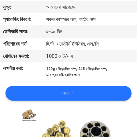
নিয়ন্ত্রণ
মূল্য:
আলোচনা সাপেক্ষে
প্যাকেজিং বিবরণ:
শক্ত কাগজের বাক্স, কাঠের বাক্স
যোগাযোগ
ডেলিভারি সময়:
৫-১০ দিন
করুন
পরিশোধের শর্ত:
টি/টি, ওয়েস্টার্ন ইউনিয়ন, এল/সি
খবর
যোগানের ক্ষমতা:
1000 সেট/মাস
লক্ষণীয় করা:
,
,
120g হাইড্রোলিক পাম্প
245 হাইড্রোলিক পাম্প
কেস
১৪০ গ্রাম হাইড্রোলিক পাম্প
ভালো দাম
সাইট
ম্যাপ
PRIVACY