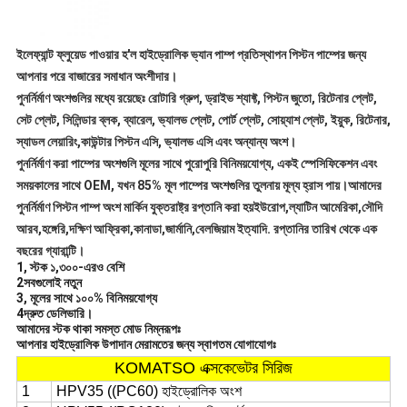
ইলেফ্যান্ট ফ্লুয়েড পাওয়ার হ'ল হাইড্রোলিক ভ্যান পাম্প প্রতিস্থাপন পিস্টন পাম্পের জন্য
আপনার পরে বাজারের সমাধান অংশীদার।
পুনর্নির্মাণ অংশগুলির মধ্যে রয়েছেঃ রোটারি গ্রুপ, ড্রাইভ শ্যাফ্ট, পিস্টন জুতো, রিটেনার প্লেট,
সেট প্লেট, সিলিন্ডার ব্লক, ব্যারেল, ভ্যালভ প্লেট, পোর্ট প্লেট, সোয়্যাশ প্লেট, ইয়ুক, রিটেনার,
স্যাডল লেয়ারিং,কাউন্টার পিস্টন এসি, ভ্যালভ এসি এবং অন্যান্য অংশ।
পুনর্নির্মাণ করা পাম্পের অংশগুলি মূলের সাথে পুরোপুরি বিনিময়যোগ্য, একই স্পেসিফিকেশন এবং
সময়কালের সাথে OEM, যখন 85% মূল পাম্পের অংশগুলির তুলনায় মূল্য হ্রাস পায়।আমাদের
পুনর্নির্মাণ পিস্টন পাম্প অংশ মার্কিন যুক্তরাষ্ট্র রপ্তানি করা হয়ইউরোপ,ল্যাটিন আমেরিকা,সৌদি
আরব,হঙ্গেরি,দক্ষিণ আফ্রিকা,কানাডা,জার্মানি,বেলজিয়াম ইত্যাদি. রপ্তানির তারিখ থেকে এক
বছরের গ্যারান্টি।
1, স্টক ১,৩০০-এরও বেশি
2সবগুলোই নতুন
3, মূলের সাথে ১০০% বিনিময়যোগ্য
4দ্রুত ডেলিভারি।
আমাদের স্টক থাকা সমস্ত মোড নিম্নরূপঃ
আপনার হাইড্রোলিক উপাদান মেরামতের জন্য স্বাগতম যোগাযোগঃ
KOMATSO এক্সকেভেটর সিরিজ
1
HPV35 ((PC60) হাইড্রোলিক অংশ