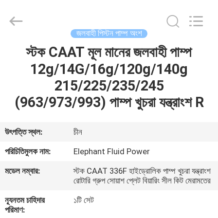
2026
Elephant
Fluid
Power
Co.,Ltd.
জলবাহী পিস্টন পাম্প অংশ
All
Rights
Reserved.
স্টক CAAT মূল মানের জলবাহী পাম্প
বাড়ি
12g/14G/16g/120g/140g
পণ্য
215/225/235/245
(963/973/993) পাম্প খুচরা যন্ত্রাংশ R
আমাদের
সম্পর্কে
উৎপত্তি স্থল:
চীন
পরিচিতিমুলক নাম:
Elephant Fluid Power
কারখানা
মডেল নম্বার:
স্টক CAAT 336F হাইড্রোলিক পাম্প খুচরা যন্ত্রাংশ
ভ্রমণ
রোটারি গ্রুপ সোয়াশ প্লেট বিয়ারিং সীল কিট মেরামতের
ন্যূনতম চাহিদার
১টি সেট
মান
পরিমাণ: