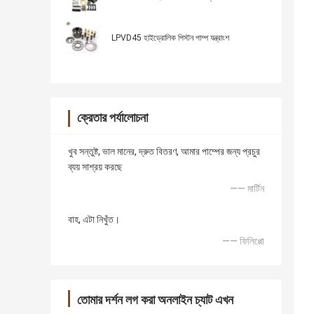
LPVD45 হাইড্রোলিক পিস্টন পাম্প যন্ত্রাংশ
ক্রেতার পর্যালোচনা
খুব সন্তুষ্ট, ভাল মানের, দ্রুত বিতরণ, আমার পাম্পের জন্য প্রচুর
ব্যয় সাশ্রয় করছে
—— মার্টিন
বাহ, এটা নিখুঁত।
—— ফিলিপ্পো
তোমার দর্শন লগ করা অনলাইন চ্যাট এখন