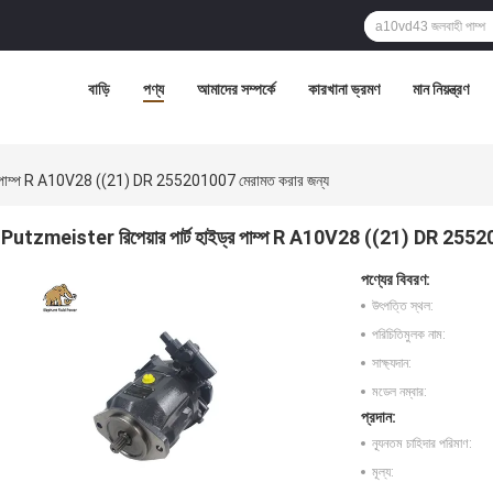
বাড়ি
পণ্য
আমাদের সম্পর্কে
কারখানা ভ্রমণ
মান নিয়ন্ত্রণ
্র পাম্প R A10V28 ((21) DR 255201007 মেরামত করার জন্য
Putzmeister রিপেয়ার পার্ট হাইড্র পাম্প R A10V28 ((21) DR 2552
পণ্যের বিবরণ:
উৎপত্তি স্থল:
পরিচিতিমুলক নাম:
সাক্ষ্যদান:
মডেল নম্বার:
প্রদান:
ন্যূনতম চাহিদার পরিমাণ:
মূল্য: