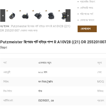
প্যাকেজিং বিবরণ:
ডেলিভারি সময়:
পরিশোধের শর্ত:
যোগানের ক্ষমতা:
বড় ইমেজ :
Putzmeister রিপেয়ার পার্ট হাইড্র পাম্প R A10V28 ((21)
যোগাযোগ
DR 255201007 মেরামত করার জন্য
Putzmeister রিপেয়ার পার্ট হাইড্র পাম্প R A10V28 ((21) DR 255201007 
বিবরণ
শর্ত:
একেবারে নতুন
নমুনা:
ওয়ারেন্টি:
৬-১২ মাস
সেবা:
সিরিজ:
জন ডিয়ার ট্র্যাক্টর
MOQ:
লিড টাইম:
স্টক
বিনিময়:
সার্টিফিকেট:
ISO9001, ce
প্রয়োগ: