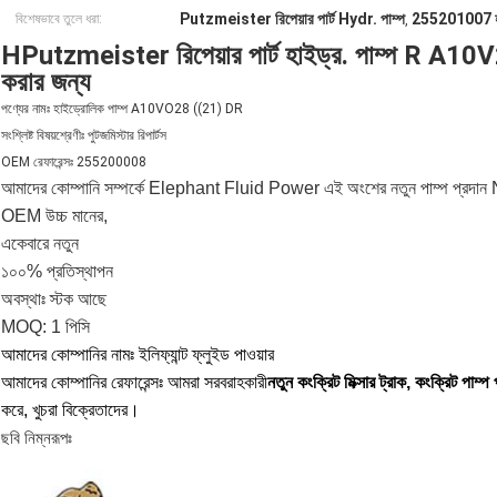
Putzmeister রিপেয়ার পার্ট Hydr. পাম্প
255201007 হাই
বিশেষভাবে তুলে ধরা:
,
HPutzmeister রিপেয়ার পার্ট হাইড্র. পাম্প R 
করার জন্য
পণ্যের নামঃ হাইড্রোলিক পাম্প A10VO28 ((21) DR
সংশ্লিষ্ট বিষয়শ্রেণীঃ পুটজমিস্টার রিপার্টস
OEM রেফারেন্সঃ 255200008
আমাদের কোম্পানি সম্পর্কে Elephant Fluid Power এই অংশের নতুন পাম্প প্রদান
OEM উচ্চ মানের,
একেবারে নতুন
১০০% প্রতিস্থাপন
অবস্থাঃ স্টক আছে
MOQ: 1 পিসি
আমাদের কোম্পানির নামঃ ইলিফ্যান্ট ফ্লুইড পাওয়ার
আমাদের কোম্পানির রেফারেন্সঃ আমরা সরবরাহকারী
নতুন কংক্রিট মিক্সার ট্রাক, কংক্রিট পাম্প
করে, খুচরা বিক্রেতাদের।
ছবি নিম্নরূপঃ