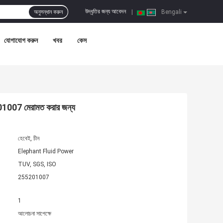
উদ্ধৃতির জন্য আবেদন
অনুসন্ধান করুন
|
Bengali
যোগাযোগ করুন
খবর
কেস
01007 মেরামত করার জন্য
হেবেই, চীন
Elephant Fluid Power
TUV, SGS, ISO
255201007
1
আলোচনা সাপেক্ষে