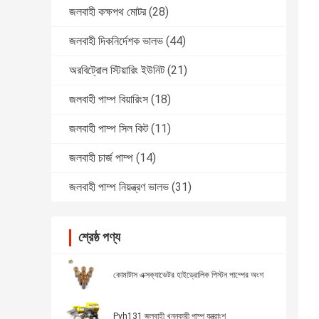
জলবাহী কক্ষপথ মোটর
(28)
জলবাহী দিকনির্দেশক ভালভ
(44)
অরবিট্রোল স্টিয়ারিং ইউনিট
(21)
জলবাহী পাম্প বিয়ারিংস
(18)
জলবাহী পাম্প সিল কিট
(11)
জলবাহী চার্জ পাম্প
(14)
জলবাহী পাম্প নিয়ন্ত্রণ ভালভ
(31)
শ্রেষ্ঠ পণ্য
কোমাটাস এক্সক্যাভেটর হাইড্রোলিক পিস্টন পাম্পের অংশ
Pvh131 জলবাহী খননকারী পাম্প যন্ত্রাংশ