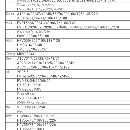
পিভিএম 018/020/045/050/057/063/074/081/098/106/131/141
পিভিএইচ ৫৭/৭৪/৯৮/১৩১/১৪১
PVB 5/6/10/15/20/29/45/90
ইউকেন
A10/16/22/37/40/45/56/70/90/100/125/145/220
A3H16/37/56/71/100/145/180
পার্কার
PVP16/23/33/41/48/60/76/100/140
PV 016/020/023/028/032/040/046/063/080/092/140/180/270
পি২/৩-০৬০/০৭৫/১০৫/১৪৫
PAVC 33/38/65/100
হিটাচি
HPV050/102/105/118/135
HMGC16/32/48
HMGF35/36/38/57
টোকিওয়া
MKV23/33
উচিদা
A10VD17/23/28/40/43/71
AP2D12/14/18/21/25/28/36/38/42
A8VO55/59/80/86/107/115/172
নাচি
YC35-6
PVD-2B-32/34/36/38/40/42/45/50
PVD-3B-54/56/60/66
PZ-6B-180/220
PVK-2B-50/505
পিজেড-৪বি-১০০
PVD-00B-14/16P
পিভিডি-১বি-২৩/২৮/৩২/৩৪
হাও
V30D95/140/250
ভি৬০
ইতালি
HCV50/70/90/100/125
H1V55/75/108/160/226
H2V55/75/108/160/226
H1C55/75/108/1