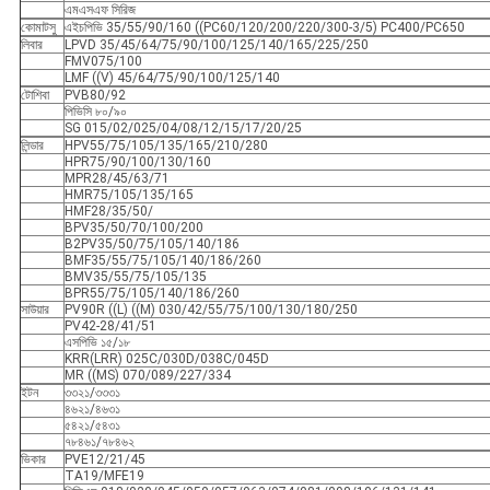
এমএসএফ সিরিজ
কোমাটসু
এইচপিভি 35/55/90/160 ((PC60/120/200/220/300-3/5) PC400/PC650
লিবার
LPVD 35/45/64/75/90/100/125/140/165/225/250
FMV075/100
LMF ((V) 45/64/75/90/100/125/140
টোশিবা
PVB80/92
পিভিসি ৮০/৯০
SG 015/02/025/04/08/12/15/17/20/25
লিন্ডার
HPV55/75/105/135/165/210/280
HPR75/90/100/130/160
MPR28/45/63/71
HMR75/105/135/165
HMF28/35/50/
BPV35/50/70/100/200
B2PV35/50/75/105/140/186
BMF35/55/75/105/140/186/260
BMV35/55/75/105/135
BPR55/75/105/140/186/260
সাউয়ার
PV90R ((L) ((M) 030/42/55/75/100/130/180/250
PV42-28/41/51
এসপিভি ১৫/১৮
KRR(LRR) 025C/030D/038C/045D
MR ((MS) 070/089/227/334
ইটন
৩৩২১/৩৩৩১
৪৬২১/৪৬৩১
৫৪২১/৫৪৩১
৭৮৪৬১/৭৮৪৬২
ভিকার
PVE12/21/45
TA19/MFE19