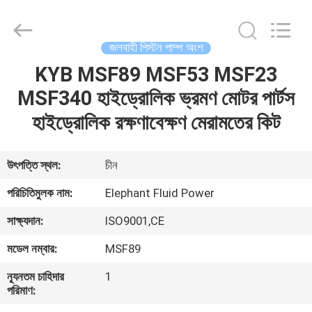
2026
Elephant
Fluid
Power
Co.,Ltd.
জলবাহী পিস্টন পাম্প অংশ
All
Rights
Reserved.
KYB MSF89 MSF53 MSF23
বাড়ি
MSF340 হাইড্রোলিক ভ্রমণ মোটর পার্টস
পণ্য
হাইড্রোলিক রক্ষণাবেক্ষণ মেরামতের কিট
আমাদের
উৎপত্তি স্থল:
চীন
সম্পর্কে
পরিচিতিমুলক নাম:
Elephant Fluid Power
সাক্ষ্যদান:
ISO9001,CE
কারখানা
মডেল নম্বার:
MSF89
ভ্রমণ
ন্যূনতম চাহিদার
1
পরিমাণ:
মান