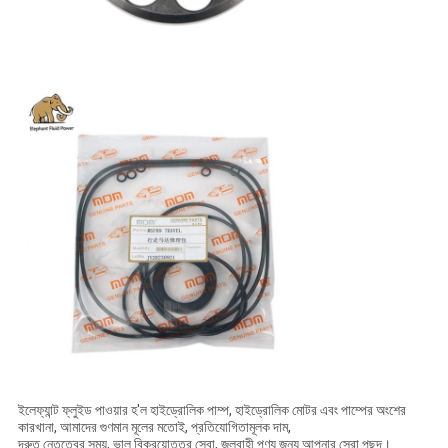
ইলেফ্যান্ট ফ্লুইড পাওয়ার হ'ল হাইড্রোলিক পাম্প, হাইড্রোলিক মোটর এবং পাম্পের অংশের
কারখানা, আমাদের গুণমান মূলের মতোই, প্রতিযোগিতামূলক দাম,
দ্রুত নেতৃত্বের সময়, ভাল বিক্রয়োত্তর সেবা, জলবাহী পণ্য জন্য আপনার সেরা পছন্দ।