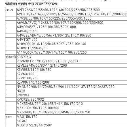
আমাদের প্রধান পণ্য মডেল নিম্নরূপঃ
রেক্সরথ
A2F12/23/28/55/80/107/160/200/225/250/335/500
A2FO10/12/16/23/28/32/45/56/63/80/90/107/125/160/180/200/25
A7V28/55/80/107/160/225/250/355/500/1000
A6VM(A7VO)/12/28/55/80/107/160/200/250/355/500
A4VSO45/71/125/180/250/500/1000
A4V40/56/71
A4VG28/40/45/50/56/71/90/125/140/180/250
A4VTG71/90
A10VSO10/16/18/28/45/63/71/85/100/140
A10VG18/28/45/63
A11VO60/75/95/130/145/160/190/250/260
কাওয়াসাকি
K3SP36C
K3V63DT/112DT/140DT/180DT/280DT
K3VL28/45/60/80/112/140/200
K3VG63/112/180/280
K7V63/100
K7VG180/265
K5V80/140/160/200
NV45/50/60/64/70/80/84/90/111/120/137/172/210/237/270
NX15
এনভিকে৪৫
KVC925/930/932
M2X55/63/96/120/128/146/150/170/210
M5X130/150/173/180/500
MX50/80/150/173/200/250/450/500/530/750
কায়াবা
MAG150/170
KYB87
MSG18P/27P/44P/50P