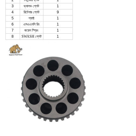
2
সিলিন্ডার ব্লক
1
3
ভ্যালভ প্লেট
1
4
রিটেনার প্লেট
9
5
শ্যাফ্ট
1
6
এসএএনপি রিং
1
7
কয়েল স্প্রিং
1
8
SWASH প্লেট
1