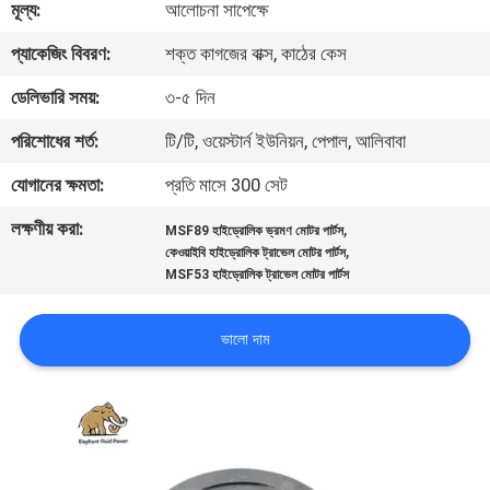
মূল্য:
আলোচনা সাপেক্ষে
নিয়ন্ত্রণ
প্যাকেজিং বিবরণ:
শক্ত কাগজের বাক্স, কাঠের কেস
যোগাযোগ
ডেলিভারি সময়:
৩-৫ দিন
করুন
পরিশোধের শর্ত:
টি/টি, ওয়েস্টার্ন ইউনিয়ন, পেপাল, আলিবাবা
যোগানের ক্ষমতা:
প্রতি মাসে 300 সেট
খবর
লক্ষণীয় করা:
,
MSF89 হাইড্রোলিক ভ্রমণ মোটর পার্টস
,
কেওয়াইবি হাইড্রোলিক ট্রাভেল মোটর পার্টস
কেস
MSF53 হাইড্রোলিক ট্রাভেল মোটর পার্টস
সাইট
ভালো দাম
ম্যাপ
PRIVACY