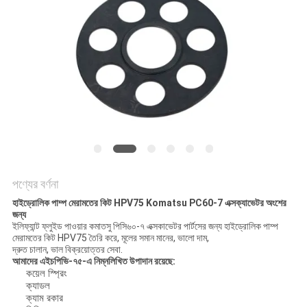
POLICY
পণ্যের বর্ণনা
হাইড্রোলিক পাম্প মেরামতের কিট HPV75 Komatsu PC60-7 এক্সক্যাভেটর অংশের
জন্য
ইলিফ্যান্ট ফ্লুইড পাওয়ার কমাতসু পিসি৬০-৭ এক্সকাভেটর পার্টসের জন্য হাইড্রোলিক পাম্প
মেরামতের কিট HPV75 তৈরি করে, মূলের সমান মানের, ভালো দাম,
দ্রুত চালান, ভাল বিক্রয়োত্তর সেবা.
আমাদের এইচপিভি-৭৫-এ নিম্নলিখিত উপাদান রয়েছে:
কয়েল স্প্রিং
ক্যাডল
ক্যাম রকার