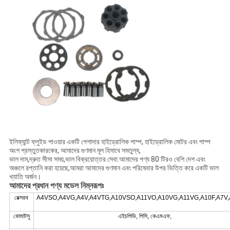
ইলিফ্যান্ট ফ্লুইড পাওয়ার একটি পেশাদার হাইড্রোলিক পাম্প, হাইড্রোলিক মোটর এবং পাম্প
অংশ প্রস্তুতকারকের, আমাদের গুণমান মূল হিসাবে সমতুল্য,
ভাল দাম,দ্রুত সীসা সময়,ভাল বিক্রয়োত্তর সেবা.আমাদের পণ্য 80 টিরও বেশি দেশ এবং
অঞ্চলে রপ্তানি করা হয়েছে,আমরা আমাদের গুণমান এবং পরিষেবার উপর ভিত্তি করে একটি ভাল
খ্যাতি অর্জন।
আমাদের প্রধান পণ্য মডেল নিম্নরূপঃ
রেক্সরথ
A4VSO,A4VG,A4V,A4VTG,A10VSO,A11VO,A10VG,A11VG,A10F,A7V,
কোমাটসু
এইচপিভি, পিসি, কেএমএফ,