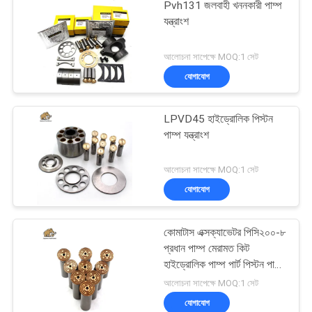
Pvh131 জলবাহী খননকারী পাম্প
যন্ত্রাংশ
আলোচনা সাপেক্ষে MOQ:1 সেট
যোগাযোগ
LPVD45 হাইড্রোলিক পিস্টন
পাম্প যন্ত্রাংশ
আলোচনা সাপেক্ষে MOQ:1 সেট
যোগাযোগ
কোমাটাস এক্সক্যাভেটর পিসি২০০-৮
প্রধান পাম্প মেরামত কিট
হাইড্রোলিক পাম্প পার্ট পিস্টন পাম্প
রক্ষণাবেক্ষণ মেরামতের পরিষেবা
আলোচনা সাপেক্ষে MOQ:1 সেট
যোগাযোগ