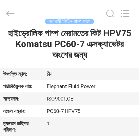
2026
Elephant
Fluid
Power
Co.,Ltd.
জলবাহী পিস্টন পাম্প অংশ
All
Rights
Reserved.
হাইড্রোলিক পাম্প মেরামতের কিট HPV75
বাড়ি
Komatsu PC60-7 এক্সক্যাভেটর
পণ্য
অংশের জন্য
আমাদের
উৎপত্তি স্থল:
চীন
সম্পর্কে
পরিচিতিমুলক নাম:
Elephant Fluid Power
সাক্ষ্যদান:
ISO9001,CE
কারখানা
মডেল নম্বার:
PC60-7 HPV75
ভ্রমণ
ন্যূনতম চাহিদার
1
পরিমাণ:
মান