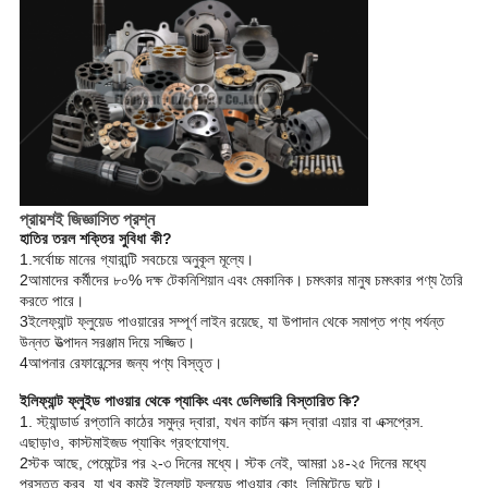
প্রায়শই জিজ্ঞাসিত প্রশ্ন
হাতির তরল শক্তির সুবিধা কী?
1.
সর্বোচ্চ মানের গ্যারান্টি সবচেয়ে অনুকূল মূল্যে।
2আমাদের কর্মীদের ৮০% দক্ষ টেকনিশিয়ান এবং মেকানিক।
চমৎকার মানুষ চমৎকার পণ্য তৈরি
করতে পারে।
3ইলেফ্যান্ট ফ্লুয়েড পাওয়ারের সম্পূর্ণ লাইন রয়েছে, যা উপাদান থেকে সমাপ্ত পণ্য পর্যন্ত
উন্নত উত্পাদন সরঞ্জাম দিয়ে সজ্জিত।
4আপনার রেফারেন্সের জন্য পণ্য বিস্তৃত।
ইলিফ্যান্ট ফ্লুইড পাওয়ার থেকে প্যাকিং এবং ডেলিভারি বিস্তারিত কি?
1. স্ট্যান্ডার্ড রপ্তানি কাঠের সমুদ্র দ্বারা, যখন কার্টন বাক্স দ্বারা এয়ার বা এক্সপ্রেস.
এছাড়াও, কাস্টমাইজড প্যাকিং গ্রহণযোগ্য.
2স্টক আছে, পেমেন্টের পর ২-৩ দিনের মধ্যে। স্টক নেই, আমরা ১৪-২৫ দিনের মধ্যে
প্রস্তুত করব, যা খুব কমই ইলেফান্ট ফ্লুয়েড পাওয়ার কোং, লিমিটেডে ঘটে।