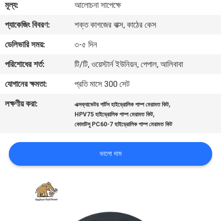
মূল্য:
আলোচনা সাপেক্ষে
নিয়ন্ত্রণ
প্যাকেজিং বিবরণ:
শক্ত কাগজের বাক্স, কাঠের কেস
যোগাযোগ
ডেলিভারি সময়:
৩-৫ দিন
করুন
পরিশোধের শর্ত:
টি/টি, ওয়েস্টার্ন ইউনিয়ন, পেপাল, আলিবাবা
যোগানের ক্ষমতা:
প্রতি মাসে 300 সেট
খবর
লক্ষণীয় করা:
,
এক্সক্যাভেটর পার্টস হাইড্রোলিক পাম্প মেরামত কিট
,
HPV75 হাইড্রোলিক পাম্প মেরামত কিট
কেস
কোমাটসু PC60-7 হাইড্রোলিক পাম্প মেরামত কিট
সাইট
ভালো দাম
ম্যাপ
PRIVACY