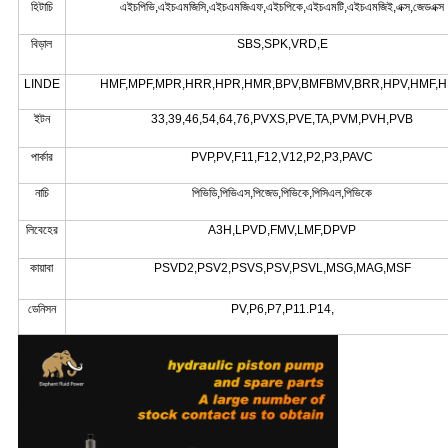
হিটাচি
এইচপিভি,এইচএমজিসি,এইচএমজিএফ,এইচপিকে,এইচএমটি,এইচএমজিই,এক্স,জেডএক্স
বিড়াল
SBS,SPK,VRD,E
LINDE
HMF,MPF,MPR,HRR,HPR,HMR,BPV,BMFBMV,BRR,HPV,HMF,
ইটন
33,39,46,54,64,76,PVXS,PVE,TA,PVM,PVH,PVB
পার্কার
PVP,PV,F11,F12,V12,P2,P3,PAVC
নাচি
পিভিডি,পিভিএস,পিজেড,পিভিকে,পিসিএল,পিভিকে
লিবেহের
A3H,LPVD,FMV,LMF,DPVP
কায়াবা
PSVD2,PSV2,PSVS,PSV,PSVL,MSG,MAG,MSF
ডেনিসন
PV,P6,P7,P11.P14,