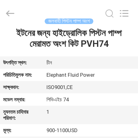
2026
Elephant
Fluid
Power
Co.,Ltd.
জলবাহী পিস্টন পাম্প অংশ
All
Rights
Reserved.
ইটনের জন্য হাইড্রোলিক পিস্টন পাম্প
বাড়ি
মেরামত অংশ কিট PVH74
পণ্য
উৎপত্তি স্থল:
চীন
আমাদের
পরিচিতিমুলক নাম:
Elephant Fluid Power
সম্পর্কে
সাক্ষ্যদান:
ISO9001,CE
মডেল নম্বার:
পিভিএইচ 74
কারখানা
ন্যূনতম চাহিদার
1
ভ্রমণ
পরিমাণ:
মূল্য:
900-1100USD
মান