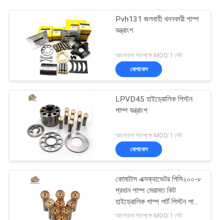
Pvh131 জলবাহী খননকারী পাম্প
যন্ত্রাংশ
আলোচনা সাপেক্ষে MOQ:1 সেট
যোগাযোগ
LPVD45 হাইড্রোলিক পিস্টন
পাম্প যন্ত্রাংশ
আলোচনা সাপেক্ষে MOQ:1 সেট
যোগাযোগ
কোমাটাস এক্সক্যাভেটর পিসি২০০-৮
প্রধান পাম্প মেরামত কিট
হাইড্রোলিক পাম্প পার্ট পিস্টন পাম্প
রক্ষণাবেক্ষণ মেরামতের পরিষেবা
আলোচনা সাপেক্ষে MOQ:1 সেট