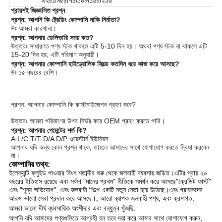
এইচ১সি৫৫/৭৫/১০৮/১৬০/২২৬
প্রায়শই জিজ্ঞাসিত প্রশ্ন
প্রশ্ন: আপনি কি ট্রেডিং কোম্পানি নাকি নির্মাতা?
উঃ আমরা কারখানা।
প্রশ্ন: আপনার ডেলিভারি সময় কত?
উত্তরঃ সাধারণত পণ্য স্টক থাকলে এটি 5-10 দিন হয়। অথবা পণ্য স্টক না থাকলে এটি
15-20 দিন হয়, এটি পরিমাণ অনুযায়ী।
প্রশ্ন: আপনার কোম্পানি হাইড্রোলিক ফিল্ডে কতদিন ধরে কাজ করে আসছে?
উঃ ১৫ বছরের বেশি।
প্রশ্ন: আপনার কোম্পানি কি কাস্টমাইজেশন গ্রহণ করে?
উত্তরঃ আমরা পরিমাণের উপর নির্ভর করে OEM গ্রহণ করতে পারি।
প্রশ্ন: আপনার পেমেন্টের শর্ত কি?
A:L/C T/T D/A D/P ওয়েস্টার্ন ইউনিয়ন
আপনার যদি অন্য কোন প্রশ্ন থাকে, তাহলে আমাদের সাথে যোগাযোগ করতে দ্বিধা করবেন
না।
কোম্পানির তথ্য:
ইলেফ্যান্ট ফ্লুইড পাওয়ার বিংশ শতাব্দীর শুরু থেকে জলবাহী ব্যবসায় জড়িত।এটির প্রায় ২০
বছরের ইতিহাস রয়েছে এবং সর্বদা "মানের প্রথম" নীতিকে সমর্থন করে আসছে"ক্রেডিট ফার্স্ট"
এবং "শূন্য অভিযোগ", এবং জলবাহী শিল্পে একটি নতুন নেতা হয়ে উঠেছে।এবং গ্রাহকদের
আরও ভালো সেবা প্রদান করে আসছে।, আরো ব্যাপক জলবাহী পণ্য, এবং ক্রমাগত.
আমরা ভালো দীর্ঘ ব্যবসায়িক অংশীদার এবং বন্ধুত্ব খুঁজছি.
আপনি যদি আমাদের পণ্যগুলিতে আগ্রহী হন তবে দয়া করে আমার সাথে যোগাযোগ করুন,