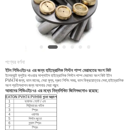
POLICY
পণ্যের বর্ণনা
ইটন পিভিএইচ৭৪ এর জন্য হাইড্রোলিক পিস্টন পাম্প মেরামতের অংশ কিট
ইলেফ্যান্ট ফ্লুইড পাওয়ার সাপ্লাইস হাইড্রোলিক পিস্টন পাম্প মেরামত অংশ কিট ইটন
PVH74 জন্য, ভাল মানের, সেরা মূল্য, দ্রুত শিপিং সময়, ভাল বিক্রয়োত্তর সেবা,হাইড্রোলিক
অংশ প্রতিস্থাপন জন্য আপনার সেরা পছন্দ.
আমাদের পিভিএইচ৭৪ এর মধ্যে নিম্নলিখিত জিনিসগুলোও রয়েছে:
EATON PVH74 PVH98 খুচরা যন্ত্রাংশ
1
ভ্যালভ প্লেট / এম
2
সিলিন্ডারের বাইক
3
স্প্রিং
4
ওয়াশার
5
পিস্টন জুতো
6
স্ন্যাপ স্প্রিং
7
স্প্রিং