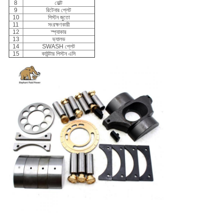
8
বোল্ট
9
রিটেনার প্লেট
10
পিস্টন জুতো
11
সংরক্ষণকারী
12
স্প্যাকার
13
ভ্যালভ
14
SWASH প্লেট
15
কাউন্টার পিস্টন এসি