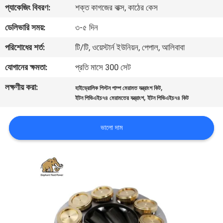
প্যাকেজিং বিবরণ:
শক্ত কাগজের বাক্স, কাঠের কেস
নিয়ন্ত্রণ
ডেলিভারি সময়:
৩-৫ দিন
যোগাযোগ
পরিশোধের শর্ত:
টি/টি, ওয়েস্টার্ন ইউনিয়ন, পেপাল, আলিবাবা
করুন
যোগানের ক্ষমতা:
প্রতি মাসে 300 সেট
লক্ষণীয় করা:
,
হাইড্রোলিক পিস্টন পাম্প মেরামত যন্ত্রাংশ কিট
খবর
,
ইটন পিভিএইচ৭৪ মেরামতের যন্ত্রাংশ
ইটন পিভিএইচ৭৪ কিট
কেস
ভালো দাম
সাইট
ম্যাপ
PRIVACY