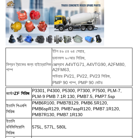
ইটন ৪৬ ৫৪ ৬৪ সেয়ার,
ড্যানফস ৯০আর সিরিজ,
মিশ্রন ট্রাকের জন্য হাইড্রোলিক
রেক্স্রোথ A4VTG71, A4VTG90, A2FM80,
পাম্প
A2FM63,
সাউয়ার PV21, PV22, PV23 সিরিজ,
PMP 90 পাম্প, PMP 90 মোটর
P3301, P4300, P5300, P7300, P7500, PLM-7,
জার্মান
ZF সিরিজ
PLM-9 PMB 7.1R 130, PMB7.5, PMP7.5sp
PMB6R100, PMB7B129, PMB6.5R120,
ইতালি পিএমপি
PMB6spR129, PMB7aspR120, PMB7.1R120,
সিরিজ
PMB7R130, PMB7.1R130
ইতালি
বনিফিলিয়োলি
575L, 577L, 580L
সিরিজ