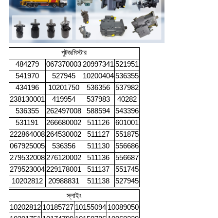
পুটজমিস্টার
484279
067370003
20997341
521951
541970
527945
10200404
536355
434196
10201750
536356
537982
238130001
419954
537983
40282
536355
262497008
588594
543396
531191
266680002
511126
601001
222864008
264530002
511127
551875
067925005
536356
511130
556686
279532008
276120002
511136
556687
279523004
229178001
511137
551745
10202812
20988831
511138
527945
স্লাইং
10202812
10185727
10155094
10089050