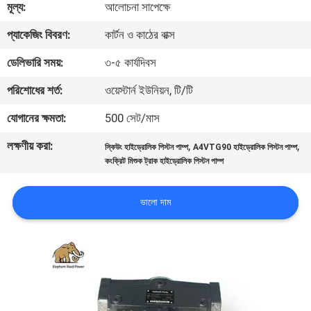
মূল্য:
আলোচনা সাপেক্ষে
নিয়ন্ত্রণ
প্যাকেজিং বিবরণ:
কার্টন ও কাঠের বাক্স
যোগাযোগ
ডেলিভারি সময়:
৩-৫ কার্যদিবস
করুন
পরিশোধের শর্ত:
ওয়েস্টার্ন ইউনিয়ন, টি/টি
যোগানের ক্ষমতা:
500 সেট/মাস
খবর
লক্ষণীয় করা:
,
,
স্কিউং হাইড্রোলিক পিস্টন পাম্প
A4VTG90 হাইড্রোলিক পিস্টন পাম্প
কংক্রিট মিশুক ট্রাক হাইড্রোলিক পিস্টন পাম্প
কেস
ভালো দাম
সাইট
ম্যাপ
PRIVACY