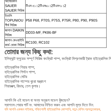
আমেরিকান
SAUER
টিএম ৫১।2টিএম৬১।2টিএম৭১।2
SAUER সিরিজ
ইতালি
TOPUNIOU
P58 P68, P70S, P75S, P75R, P80, P90, P90S
শীর্ষ সিরিজ
জাপান DAIKIN
DD33-MF, PK86-BF
সিরিজ
জাপান কেওয়াইবি
RC100, RC102
কার্ড বোকা সিরিজ
তোমার জন্য কিছু কথা:
ইলিফ্যান্ট ফ্লুয়েড সম্পূর্ণ সিরিজ কংক্রিট পাম্প, কংক্রিট মিশ্রণকারী ট্রাক হাইড্রোলি
হাইড্রোলিক গিয়ার পাম্প,
হাইড্রোলিক পিস্টন পাম্প,
হাইড্রোলিক মোটর
হাইড্রোলিক পাম্পের খুচরা যন্ত্রাংশ
গিয়ারবক্স, রিডার, তেল কুলার।
আপনি কি এই মডেল বা অন্য অনুরূপ মডেল খুঁজছেন?
স্বাগতম শেয়ার পার্ট নং. আমাদের নিশ্চিত করুন এবং আপনি মূল্য দিতে দিন.
যদি আপনি একজন পাইকার, শক্তিশালী হাইড্রোলিক কোম্পানি, নতুন মেশিন প্রস্তুতকারক,