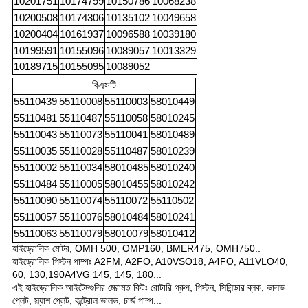
10201751
10174799
10150786
10068238
10200508
10174306
10135102
10049658
10200404
10161937
10096588
10039180
10199591
10155096
10089057
10013329
10189715
10155095
10089052
বিএসটি
55110439
55110008
55110003
58010449
55110481
55110487
55110058
58010245
55110043
55110073
55110041
58010489
55110035
55110028
55110487
58010239
55110002
55110034
58010485
58010240
55110484
55110005
58010455
58010242
55110090
55110074
55110072
55110502
55110057
55110076
58010484
58010241
55110063
55110079
58010079
58010412
হাইড্রোলিক মোটর, OMH 500, OMP160, BMER475, OMH750..
হাইড্রোলিক পিস্টন পাম্পঃ A2FM, A2FO, A10VSO18, A4FO, A11VLO40,
60, 130,190A4VG 145, 145, 180...
এই হাইড্রোলিক আইটেমগুলির মেরামত কিটঃ রোটারি গ্রুপ, পিস্টন, সিলিন্ডার ব্লক, ভালভ
প্লেট, স্ল্যাশ প্লেট, কন্ট্রোল ভালভ, চার্জ পাম্প...