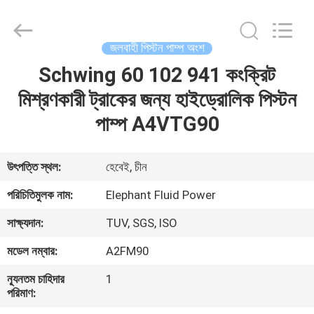
2026
Elephant
Fluid
Power
Co.,Ltd.
জলবাহী পিস্টন পাম্প অংশ
All
Rights
Reserved.
Schwing 60 102 941 কংক্রিট
বাড়ি
মিশ্রণকারী ট্রাকের জন্য হাইড্রোলিক পিস্টন
পণ্য
পাম্প A4VTG90
আমাদের
উৎপত্তি স্থল:
হেবেই, চীন
সম্পর্কে
পরিচিতিমুলক নাম:
Elephant Fluid Power
সাক্ষ্যদান:
TUV, SGS, ISO
কারখানা
মডেল নম্বার:
A2FM90
ভ্রমণ
ন্যূনতম চাহিদার
1
পরিমাণ:
মান