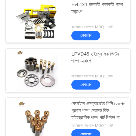
Pvh131 জলবাহী খননকারী পাম্প
যন্ত্রাংশ
আলোচনা সাপেক্ষে MOQ:1 সেট
যোগাযোগ
LPVD45 হাইড্রোলিক পিস্টন
পাম্প যন্ত্রাংশ
আলোচনা সাপেক্ষে MOQ:1 সেট
যোগাযোগ
কোমাটাস এক্সক্যাভেটর পিসি২০০-৮
প্রধান পাম্প মেরামত কিট
হাইড্রোলিক পাম্প পার্ট পিস্টন পাম্প
রক্ষণাবেক্ষণ মেরামতের পরিষেবা
আলোচনা সাপেক্ষে MOQ:1 সেট
যোগাযোগ