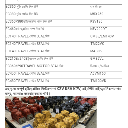
EC360 সুইং মোটর সিল কিট
এস জি ২০
EC380 সুইং মোটর সিল কিট
M5X250
EC360/380হাইড্রোলিক পাম্প সিল কিট
K3V180
EC460হাইড্রোলিক পাম্প সিল কিট
K5V200DT
EC140TRAVEL মোটর SEAL কিট
GM35/EM140V
EC140TRAVEL মোটর SEAL কিট
TM22VC
EC140TRAVEL মোটর SEAL কিট
MAG85
EC210B/240Bট্র্যাভেল মোটর সিল কিট
GM35VL
EC360/290TRAVEL MOTOR SEAL কিট
টিএম৫০/৬০ভিএ
EC450TRAVEL মোটর SEAL কিট
A6VM160
EC480TRAVEL মোটর SEAL কিট
TM100VD
এছাড়াও সম্পূর্ণ হাইড্রোলিক পিস্টন পাম্প K3V K5V K7V, এইচপিভি হাইড্রোলিক পাম্পের
জন্য, আমরাও সরবরাহ করতে পারি।