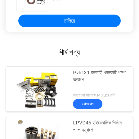
মেরামত এবং পুনরায় বিক্রয় জন্য
চালিয়ে
শীর্ষ পণ্য
Pvh131 জলবাহী খননকারী পাম্প
যন্ত্রাংশ
আলোচনা সাপেক্ষে MOQ:1 সেট
যোগাযোগ
LPVD45 হাইড্রোলিক পিস্টন
পাম্প যন্ত্রাংশ