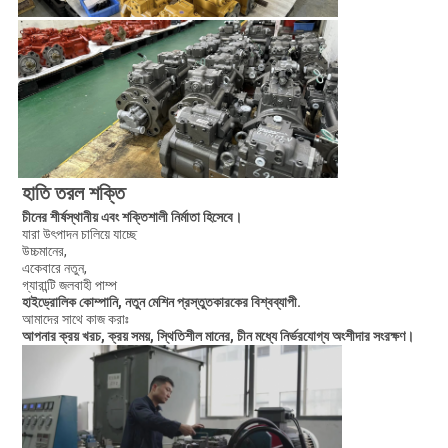
হাতি তরল শক্তি
চীনের শীর্ষস্থানীয় এবং শক্তিশালী নির্মাতা হিসেবে।
যারা উৎপাদন চালিয়ে যাচ্ছে
উচ্চমানের,
একেবারে নতুন,
গ্যারান্টি জলবাহী পাম্প
হাইড্রোলিক কোম্পানি, নতুন মেশিন প্রস্তুতকারকের বিশ্বব্যাপী.
আমাদের সাথে কাজ করাঃ
আপনার ক্রয় খরচ, ক্রয় সময়, স্থিতিশীল মানের, চীন মধ্যে নির্ভরযোগ্য অংশীদার সংরক্ষণ।