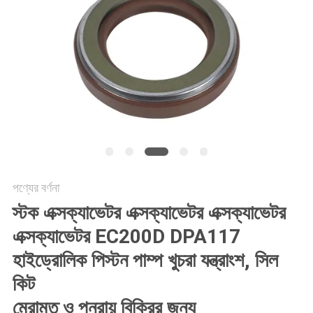
POLICY
পণ্যের বর্ণনা
স্টক এক্সক্যাভেটর এক্সক্যাভেটর এক্সক্যাভেটর
এক্সক্যাভেটর EC200D DPA117
হাইড্রোলিক পিস্টন পাম্প খুচরা যন্ত্রাংশ, সিল
কিট
মেরামত ও পুনরায় বিক্রির জন্য