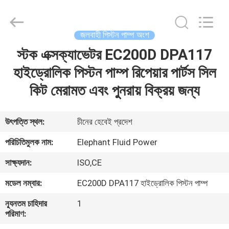
2026
Elephant
Fluid
Power
Co.,Ltd.
জলবাহী পিস্টন পাম্প অংশ
All
Rights
Reserved.
স্টক এক্সক্যাভেটর EC200D DPA117
বাড়ি
হাইড্রোলিক পিস্টন পাম্প রিপেয়ার পার্টস সিল
পণ্য
কিট মেরামত এবং পুনরায় বিক্রয় জন্য
আমাদের
উৎপত্তি স্থল:
চীনের হেবেই প্রদেশ
সম্পর্কে
পরিচিতিমুলক নাম:
Elephant Fluid Power
সাক্ষ্যদান:
ISO,CE
কারখানা
মডেল নম্বার:
EC200D DPA117 হাইড্রোলিক পিস্টন পাম্প
ভ্রমণ
ন্যূনতম চাহিদার
1
পরিমাণ:
মান