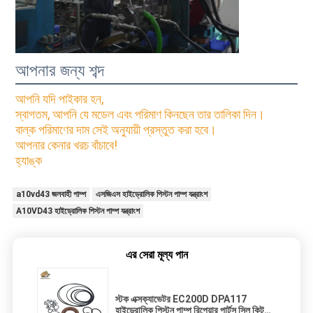
আপনার জন্য শব্দ
আপনি যদি পাইকার হন,
স্বাগতম, আপনি যে মডেল এবং পরিমাণ কিনছেন তার তালিকা দিন।
বাল্ক পরিমাণের দাম সেই অনুযায়ী প্রস্তুত করা হবে।
আপনার কেনার খরচ বাঁচাবে!
হ্যাঙ্ক
a10vd43 জলবাহী পাম্প
এসজিএস হাইড্রোলিক পিস্টন পাম্প যন্ত্রাংশ
A10VD43 হাইড্রোলিক পিস্টন পাম্প যন্ত্রাংশ
এর সেরা মূল্য পান
স্টক এক্সক্যাভেটর EC200D DPA117
হাইড্রোলিক পিস্টন পাম্প রিপেয়ার পার্টস সিল কিট