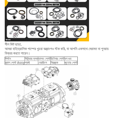
সীল কিট ছাড়া,
আমরা হাইড্রোলিক পাম্পের খুচরা যন্ত্রাংশও স্টক করি, যা আপনি একসাথে মেরামত বা পুনরায়
বিক্রয় করতে পারেন।
পিস্টন
সিলিন্ডার ব্লক
ভালভ প্লেট
রিটেনার প্লেট
বল গুড
স্ল্যাশ প্লেট Assy
শ্যাফ্ট
বেয়ারিংস
নিয়ন্ত্রক
জুতোর প্লেট