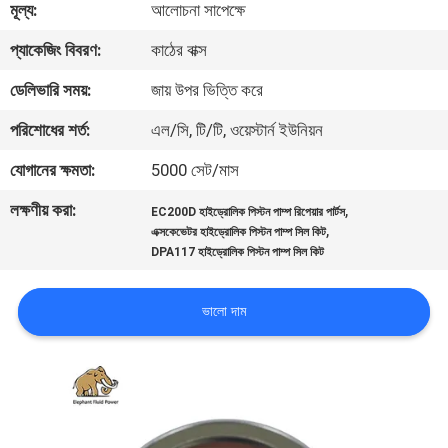
মূল্য:
আলোচনা সাপেক্ষে
নিয়ন্ত্রণ
প্যাকেজিং বিবরণ:
কাঠের বাক্স
যোগাযোগ
ডেলিভারি সময়:
জায় উপর ভিত্তি করে
করুন
পরিশোধের শর্ত:
এল/সি, টি/টি, ওয়েস্টার্ন ইউনিয়ন
যোগানের ক্ষমতা:
5000 সেট/মাস
খবর
লক্ষণীয় করা:
,
EC200D হাইড্রোলিক পিস্টন পাম্প রিপেয়ার পার্টস
,
এক্সকেভেটর হাইড্রোলিক পিস্টন পাম্প সিল কিট
কেস
DPA117 হাইড্রোলিক পিস্টন পাম্প সিল কিট
সাইট
ভালো দাম
ম্যাপ
PRIVACY