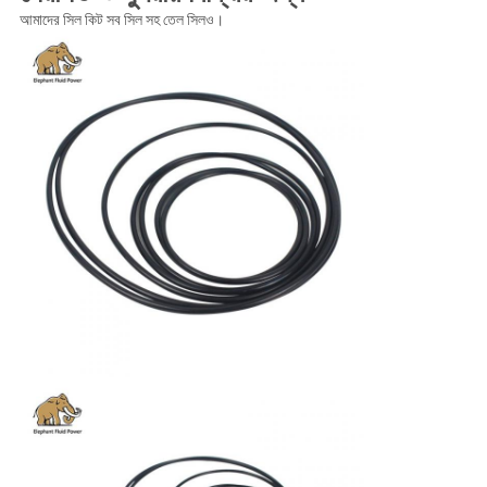
আমাদের সিল কিট সব সিল সহ তেল সিলও।