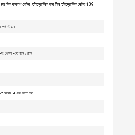
র লিন কক্ষপথ মোটর
হাইড্রোলিক কার লিন হাইড্রোলিক মোটর 109
,
 সহ। পাইলট ডায়া।
পোর্টস - স্টেগারড পোর্টস
t আকার -4 চেক ভালভ সহ