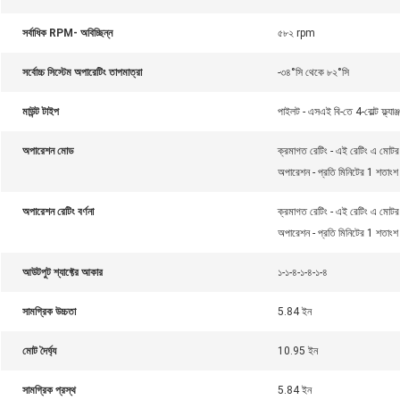
সর্বাধিক RPM- অবিচ্ছিন্ন
৫৮২ rpm
সর্বোচ্চ সিস্টেম অপারেটিং তাপমাত্রা
-৩৪°সি থেকে ৮২°সি
মাউন্ট টাইপ
পাইলট - এসএই বি-তে 4-বোল্ট ফ্ল্যাঞ্
অপারেশন মোড
ক্রমাগত রেটিং - এই রেটিং এ মোটর
অপারেশন - প্রতি মিনিটের 1 শতাং
অপারেশন রেটিং বর্ণনা
ক্রমাগত রেটিং - এই রেটিং এ মোটর
অপারেশন - প্রতি মিনিটের 1 শতাং
আউটপুট শ্যাফ্টের আকার
১-১-৪-১-৪-১-৪
সামগ্রিক উচ্চতা
5.84 ইন
মোট দৈর্ঘ্য
10.95 ইন
সামগ্রিক প্রস্থ
5.84 ইন