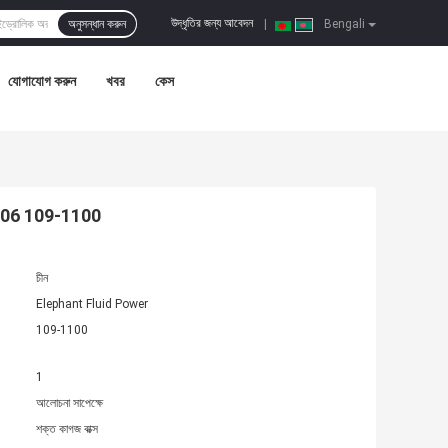
উদ্ধৃতির জন্য আবেদন
অনুসন্ধান করুন
|
Bengali
যোগাযোগ করুন
খবর
কেস
00-006 109-1100
চীন
Elephant Fluid Power
109-1100
1
আলোচনা সাপেক্ষে
শক্ত কাগজ বাক্স