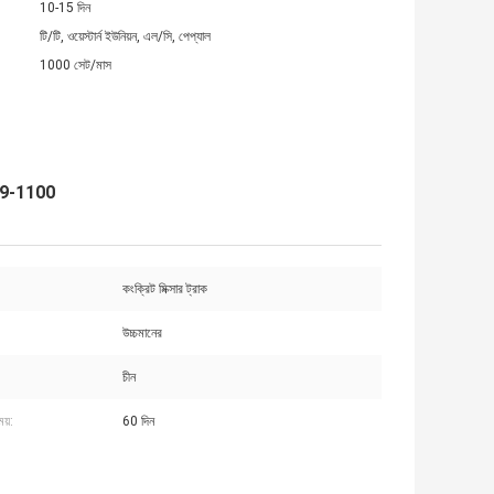
10-15 দিন
টি/টি, ওয়েস্টার্ন ইউনিয়ন, এল/সি, পেপ্যাল
1000 সেট/মাস
109-1100
কংক্রিট মিক্সার ট্রাক
উচ্চমানের
চীন
য়:
60 দিন