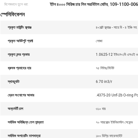
ইটন ৪০০০ সিরিজ চার লিন অরবিটাল মোটর
109-1100-006 চা
বিশেষভাবে তুলে ধরা:
,
স্পেসিফিকেশন
প্রকৃত মাউন্টিং ফ্ল্যাঞ্জ
৪-বোল্ট ফ্ল্যাঞ্জ - সায়ে বি - ৪ ইঞ্চি
প্রকৃত আউটপুট শ্যাফ্ট
সোজা
প্রকৃত বন্দর প্রকার
1.0625-12 ইউএন-২বি এসএই ও-রিং 
ধ্রুবক প্রবাহের হার
৭৫ লিটার/মিনিট
স্থানচ্যুতি
6.70 in3/r
ড্রেন সংযোগের আকার
.4375-20 Unf-2b O-ring Por
অন্তর্বর্তী চাপ
৩১০ বার
সর্বাধিক অবিচ্ছিন্ন তেল সান্দ্রতা
৭০ সায়বোল্ড ইউনিভার্সাল সেকেন্ড
সর্বাধিক অপারেটিং তাপমাত্রা
১৮০ ডিগ্রি ফারেনহাইট