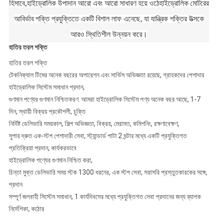
হিসাবে,হাইড্রোলিক উপাদান আরো এবং আরো সাধারণ হয়ে ওঠেহাইড্রোলিক মোটরের
আবির্ভাব শক্তি প্রযুক্তিতে একটি বিশাল লাফ এনেছে, যা যান্ত্রিক শক্তির উত্সকে
আরও স্থিতিশীল উন্নয়ন করে।
হাতির তরল শক্তি
হাতির তরল শক্তি
টেকনিক্যাল টিমের অনেক বছরের অপারেশন এবং সার্ভিস অভিজ্ঞতা রয়েছে, গ্রাহকদের পেশাদার
হাইড্রোলিক সিস্টেম সমাধান প্রদান,
গুণমান পণ্যের গুণমান নিশ্চিতকরণ. আমরা হাইড্রোলিক সিস্টেম পণ্য অনেক বছর আছে, 1-7
দিন, স্থায়ী বিক্রয় প্রকৌশলী, চুক্তি
নির্দিষ্ট ডেলিভারি সময়কাল, শিল্প অভিজ্ঞতা, বিক্রয়, মেরামত, কমিশনিং, রক্ষণাবেক্ষণ,
সুপার দ্রুত এক-স্টপ পেশাদারী সেবা, স্ট্যান্ডার্ড পাটা 2 ঘন্টার মধ্যে একটি প্রযুক্তিগত
প্রতিক্রিয়া প্রদান, কার্যকরভাবে
হাইড্রোলিক পণ্যের গুণমান নিশ্চিত করা,
চিন্তা মুক্ত ডেলিভারি সময় স্টক 1300 ধরনের, এক স্টপ সেবা, সরাসরি প্রস্তুতকারকের সঙ্গে,
প্রদান
সম্পূর্ণ জলবাহী সিস্টেম সমাধান, 1 কার্যদিবসের মধ্যে প্রযুক্তিগত সেবা প্রদানের জন্য ব্যাপক
নির্দেশিকা, কঠোর