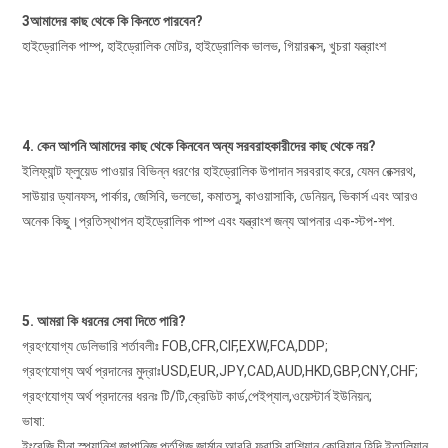
3আমাদের কাছ থেকে কি কিনতে পারবেন?
হাইড্রোলিক পাম্প, হাইড্রোলিক মোটর, হাইড্রোলিক ভালভ, গিয়ারবক্স, খুচরা যন্ত্রাংশ
4. কেন আপনি আমাদের কাছ থেকে কিনবেন অন্য সরবরাহকারীদের কাছ থেকে নয়?
ইলিফ্যান্ট ফ্লুয়েড পাওয়ার বিভিন্ন ধরণের হাইড্রোলিক উপাদান সরবরাহ করে, যেমন রেক্সরথ, 
সাউয়ার ড্যানফস, পার্কার, জেসিবি, ভলভো, কমাতসু, কাওয়াসাকি, ডেনিয়ন, ভিকার্স এবং আরও 
অনেক কিছু।প্রতিস্থাপন হাইড্রোলিক পাম্প এবং যন্ত্রাংশ জন্য আপনার এক-স্টপ-শপ.
5. আমরা কি ধরনের সেবা দিতে পারি?
গ্রহণযোগ্য ডেলিভারি শর্তাবলীঃ FOB,CFR,CIF,EXW,FCA,DDP;
গ্রহণযোগ্য অর্থ প্রদানের মুদ্রাঃUSD,EUR,JPY,CAD,AUD,HKD,GBP,CNY,CHF;
গ্রহণযোগ্য অর্থ প্রদানের ধরনঃ টি/টি,ক্রেডিট কার্ড,পেইপ্যাল,ওয়েস্টার্ন ইউনিয়ন;
ভাষা: 
ইংরেজি,চীনা,স্প্যানিশ,জাপানিজ,পর্তুগিজ,জার্মান,আরবি,ফরাসি,রাশিয়ান,কোরিয়ান,হিন্দি,ইতালিয়ান