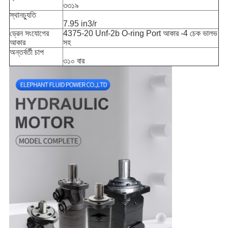
৩৩১৯
স্থানচ্যুতি
7.95 in3/r
ড্রেন সংযোগের
4375-20 Unf-2b O-ring Port আকার -4 চেক ভালভ
আকার
সহ
অন্তর্বর্তী চাপ
৩১০ বার