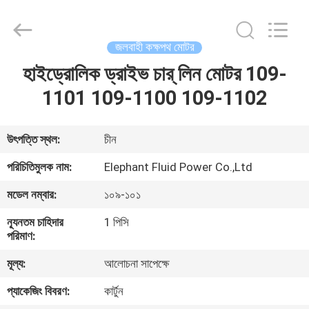
2026
Elephant
Fluid
Power
Co.,Ltd.
জলবাহী কক্ষপথ মোটর
All
Rights
Reserved.
হাইড্রোলিক ড্রাইভ চার্ লিন মোটর 109-
বাড়ি
1101 109-1100 109-1102
পণ্য
উৎপত্তি স্থল:
চীন
আমাদের
পরিচিতিমুলক নাম:
Elephant Fluid Power Co.,Ltd
সম্পর্কে
মডেল নম্বার:
১০৯-১০১
ন্যূনতম চাহিদার
1 পিসি
কারখানা
পরিমাণ:
ভ্রমণ
মূল্য:
আলোচনা সাপেক্ষে
প্যাকেজিং বিবরণ:
কার্টুন
মান