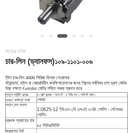
POLICY
পণ্যের বর্ণনা
চার-লিন (ড্যানফস)
১০৯-১১০১-০০৬
ইটন চার-লিন 4000 সিরিজ ডিস্ক গেরোলার
স্ট্যান্ডার্ড, হুইল বা বেয়ারবিহীন কনফিগারেশনের জন্য শিল্পের সর্বনিম্ন চাপ ড্রপ মোটর
উচ্চ দক্ষতা Geroler মোটর শক্তি সঞ্চয় প্রদান করে
প্রকৃত মাউন্টিং ফ্ল্যাঞ্জ
৪-বোল্ট ফ্ল্যাঞ্জ - সায়ে বি - ৪ ইঞ্চি সহ। পাইলট ডায়া।
সোজা
প্রকৃত আউটপুট শ্যাফ্ট
প্রকৃত বন্দর প্রকার
1.0625-12 ইউএন-২বি এসএই ও-রিং পোর্টস - স্টেগারড
পোর্টস
ধ্রুবক প্রবাহের হার
৯৫ লিটার/মিনিট
ক্রমাগত টর্ক