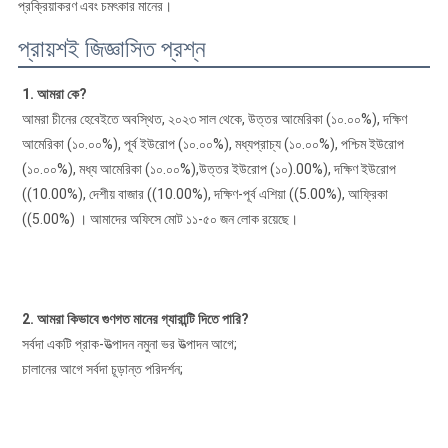
প্রক্রিয়াকরণ এবং চমৎকার মানের।
প্রায়শই জিজ্ঞাসিত প্রশ্ন
1. আমরা কে?
আমরা চীনের হেবেইতে অবস্থিত, ২০২৩ সাল থেকে, উত্তর আমেরিকা (১০.০০%), দক্ষিণ 
আমেরিকা (১০.০০%), পূর্ব ইউরোপ (১০.০০%), মধ্যপ্রাচ্য (১০.০০%), পশ্চিম ইউরোপ 
(১০.০০%), মধ্য আমেরিকা (১০.০০%),উত্তর ইউরোপ (১০).00%), দক্ষিণ ইউরোপ 
((10.00%), দেশীয় বাজার ((10.00%), দক্ষিণ-পূর্ব এশিয়া ((5.00%), আফ্রিকা 
((5.00%) । আমাদের অফিসে মোট ১১-৫০ জন লোক রয়েছে।
2. আমরা কিভাবে গুণগত মানের গ্যারান্টি দিতে পারি?
সর্বদা একটি প্রাক-উত্পাদন নমুনা ভর উত্পাদন আগে;
চালানের আগে সর্বদা চূড়ান্ত পরিদর্শন;