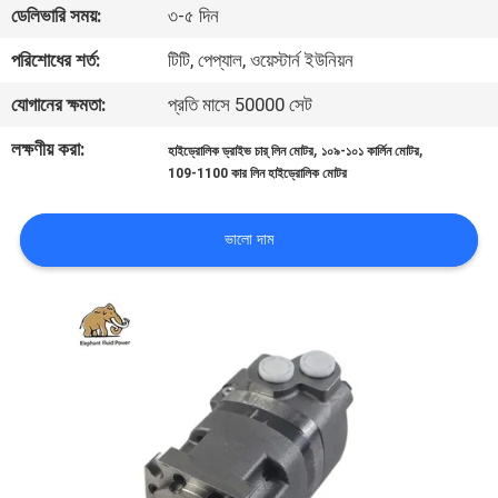
ডেলিভারি সময়:
৩-৫ দিন
নিয়ন্ত্রণ
পরিশোধের শর্ত:
টিটি, পেপ্যাল, ওয়েস্টার্ন ইউনিয়ন
যোগাযোগ
যোগানের ক্ষমতা:
প্রতি মাসে 50000 সেট
করুন
লক্ষণীয় করা:
,
,
হাইড্রোলিক ড্রাইভ চার্ লিন মোটর
১০৯-১০১ কার্লিন মোটর
109-1100 কার লিন হাইড্রোলিক মোটর
খবর
ভালো দাম
কেস
সাইট
ম্যাপ
PRIVACY